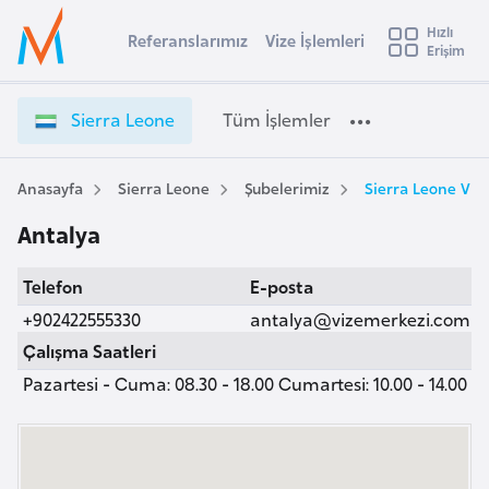
u
Hızlı
s
Referanslarımız
Vize İşlemleri
Başvuru yapmak istediğiniz ülkeyi seçin
Erişim
S
İ
Üye
t
Ülke Seçimi
i
Girişi
r
e
l
Sierra Leone
Tüm İşlemler
a
r
l
e
r
y
a
Anasayfa
Sierra Leone
Şubelerimiz
Sierra Leone Viz
t
a
L
Antalya
e
i
o
A
Telefon
E-posta
n
ş
v
e
+902422555330
antalya@vizemerkezi.com
u
i
V
Çalışma Saatleri
s
i
Pazartesi - Cuma: 08.30 - 18.00 Cumartesi: 10.00 - 14.00
m
t
z
u
e
r
İ
y
ş