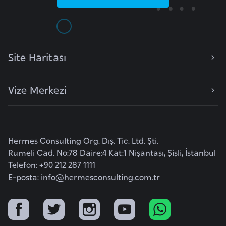
e
y
n
Site Haritası
B
a
Vize Merkezi
n
g
l
a
Hermes Consulting Org. Dış. Tic. Ltd. Şti.
d
Rumeli Cad. No:78 Daire:4 Kat:1 Nişantaşı, Şişli, İstanbul
e
Telefon: +90 212 287 1111
ş
E-posta:
info@hermesconsulting.com.tr
B
e
l