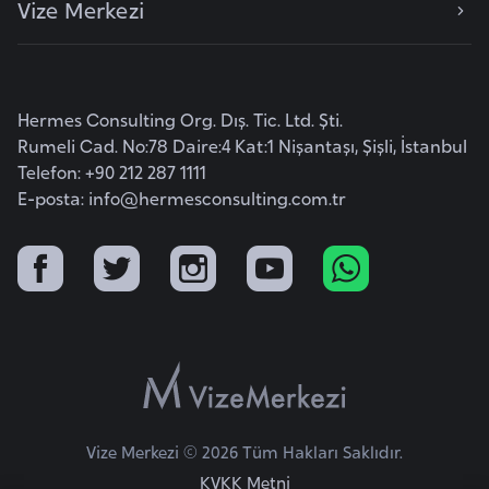
Vize Merkezi
e
y
n
Hermes Consulting Org. Dış. Tic. Ltd. Şti.
B
Rumeli Cad. No:78 Daire:4 Kat:1 Nişantaşı, Şişli, İstanbul
a
Telefon: +90 212 287 1111
n
E-posta:
info@hermesconsulting.com.tr
g
l
a
d
e
ş
B
Vize Merkezi © 2026 Tüm Hakları Saklıdır.
e
KVKK Metni
l