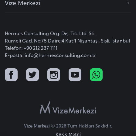
Vize Merkezi
e
y
n
Hermes Consulting Org. Dış. Tic. Ltd. Şti.
B
Rumeli Cad. No:78 Daire:4 Kat:1 Nişantaşı, Şişli, İstanbul
a
Telefon: +90 212 287 1111
n
E-posta:
info@hermesconsulting.com.tr
g
l
a
d
e
ş
B
Vize Merkezi © 2026 Tüm Hakları Saklıdır.
e
KVKK Metni
l