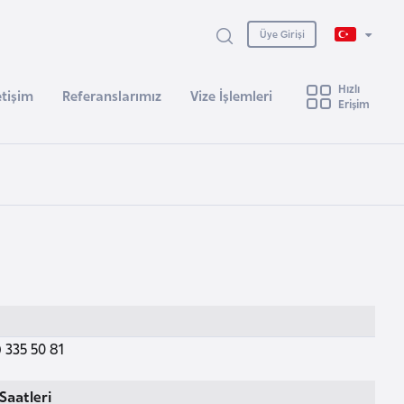
Üye Girişi
Hızlı
etişim
Referanslarımız
Vize İşlemleri
Erişim
 335 50 81
Saatleri