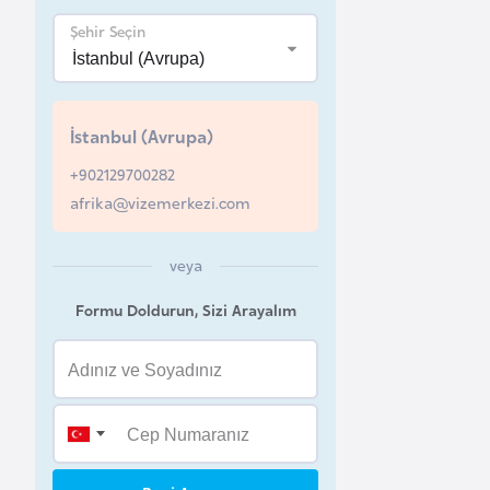
Şehir Seçin
B
e
l
a
İstanbul (Avrupa)
r
+902129700282
u
afrika@vizemerkezi.com
s
veya
B
e
Formu Doldurun, Sizi Arayalım
l
ç
i
k
a