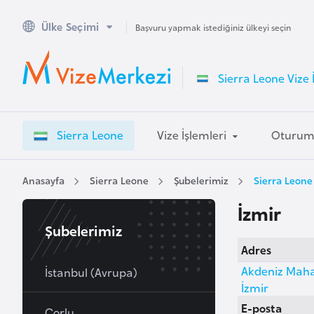
Ülke Seçimi
A
Başvuru yapmak istediğiniz ülkeyi seçin
v
u
Sierra Leone Vize 
s
t
r
Sierra Leone
Vize İşlemleri
Oturu
a
l
y
Anasayfa
Sierra Leone
Şubelerimiz
Sierra Leone
a
İzmir
Şubelerimiz
A
Adres
v
Akdeniz Mahal
u
İstanbul (Avrupa)
İzmir
s
E-posta
t
Çorlu