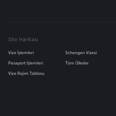
B
u
l
g
Site Haritası
a
r
Vize İşlemleri
Schengen Vizesi
i
s
Pasaport İşlemleri
Tüm Ülkeler
t
Vize Rejim Tablosu
a
n
B
u
r
k