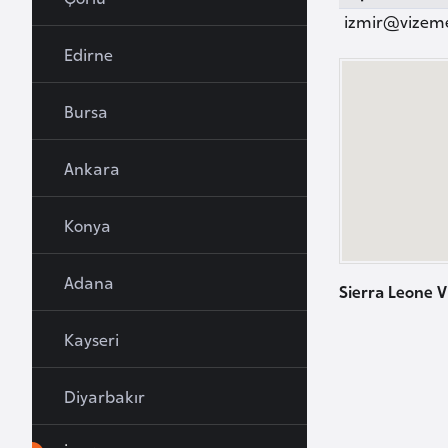
u
izmir@vizem
r
Edirne
y
a
Bursa
A
Ankara
z
e
Konya
r
b
Adana
a
Sierra Leone V
y
c
Kayseri
a
n
Diyarbakır
B