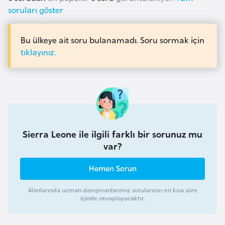
a
l
soruları göster
e
m
A
Bu ülkeye ait soru bulanamadı. Soru sormak için
l
z
tıklayınız.
e
e
r
r
i
b
a
y
c
Sierra Leone ile ilgili farklı bir sorunuz mu
a
var?
n
Hemen Sorun
B
Alanlarında uzman danışmanlarımız sorularınızı en kısa süre
a
içinde cevaplayacaktır.
h
r