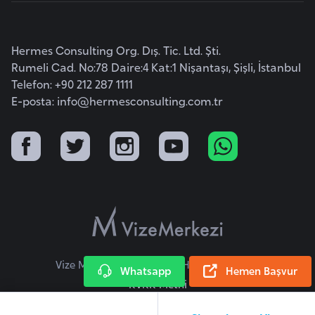
a
r
Hermes Consulting Org. Dış. Tic. Ltd. Şti.
u
Rumeli Cad. No:78 Daire:4 Kat:1 Nişantaşı, Şişli, İstanbul
s
Telefon: +90 212 287 1111
E-posta:
info@hermesconsulting.com.tr
B
e
l
ç
i
k
a
B
Vize Merkezi © 2026 Tüm Hakları Saklıdır.
Whatsapp
Hemen Başvur
e
KVKK Metni
n