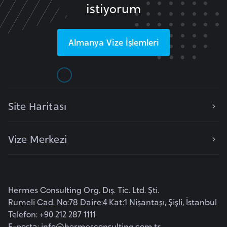
istiyorum
e
y
n
Almanya
Vize İşlemleri
B
a
n
g
Site Haritası
l
a
Vize Merkezi
d
e
ş
Hermes Consulting Org. Dış. Tic. Ltd. Şti.
B
Rumeli Cad. No:78 Daire:4 Kat:1 Nişantaşı, Şişli, İstanbul
e
Telefon: +90 212 287 1111
l
E-posta:
info@hermesconsulting.com.tr