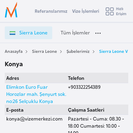
u
Hızlı
s
Referanslarımız
Vize İşlemleri
Başvuru yapmak istediğiniz ülkeyi seçin
Erişim
S
İ
Üye
t
Ülke Seçimi
i
Girişi
r
e
l
Sierra Leone
Tüm İşlemler
a
r
l
e
r
y
a
Anasayfa
Sierra Leone
Şubelerimiz
Sierra Leone Viz
t
a
L
Konya
e
i
o
A
Adres
Telefon
n
ş
v
e
Elimkon Euro Fuar
+903322254389
u
i
V
Horozlar mah. Şenyurt sok.
s
i
no:26 Selçuklu Konya
m
t
z
E-posta
Çalışma Saatleri
u
e
konya@vizemerkezi.com
Pazartesi - Cuma: 08.30 -
r
İ
18.00 Cumartesi: 10.00 -
y
ş
14.00