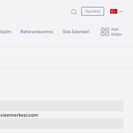
Üye Girişi
Hızlı
etişim
Referanslarımız
Vize İşlemleri
Erişim
izemerkezi.com