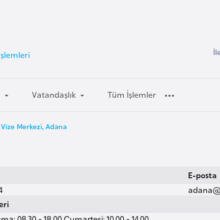
İl
İşlemleri
m
Vatandaşlık
Tüm İşlemler
 Vize Merkezi, Adana
E-posta
4
adana@v
eri
ma: 08.30 - 18.00 Cumartesi: 10.00 - 14.00