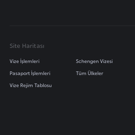
B
u
l
g
Site Haritası
a
r
Vize İşlemleri
Schengen Vizesi
i
s
Pasaport İşlemleri
Tüm Ülkeler
t
Vize Rejim Tablosu
a
n
B
u
r
k