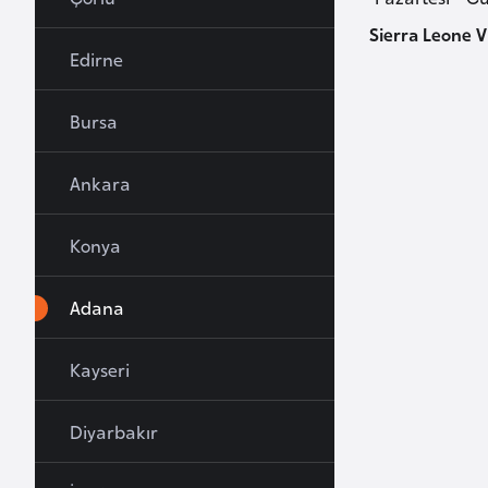
u
Sierra Leone V
r
Edirne
y
a
Bursa
A
Ankara
z
e
Konya
r
b
Adana
a
y
c
Kayseri
a
n
Diyarbakır
B