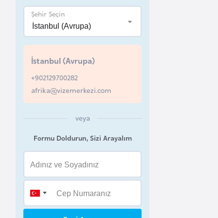
Şehir Seçin
B
e
l
a
İstanbul (Avrupa)
r
+902129700282
u
afrika@vizemerkezi.com
s
veya
B
e
Formu Doldurun, Sizi Arayalım
l
ç
i
k
a