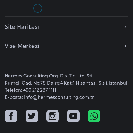
e
y
n
Site Haritası
B
Vize Merkezi
a
n
g
l
Hermes Consulting Org. Dış. Tic. Ltd. Şti.
a
Rumeli Cad. No:78 Daire:4 Kat:1 Nişantaşı, Şişli, İstanbul
d
Telefon: +90 212 287 1111
e
E-posta:
info@hermesconsulting.com.tr
ş
B
e
l