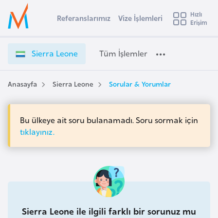
u
Hızlı
s
Referanslarımız
Vize İşlemleri
Başvuru yapmak istediğiniz ülkeyi seçin
Erişim
S
İ
Üye
t
Ülke Seçimi
i
Girişi
r
e
l
Sierra Leone
Tüm İşlemler
a
r
l
e
r
y
a
Anasayfa
Sierra Leone
Sorular & Yorumlar
t
a
L
e
i
o
Bu ülkeye ait soru bulanamadı. Soru sormak için
A
n
ş
tıklayınız.
v
e
u
i
V
s
i
m
t
z
u
e
r
İ
y
Sierra Leone ile ilgili farklı bir sorunuz mu
ş