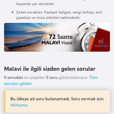
F
beyanlar yer almalıdır.
a
Şirket evrakları: Faaliyet belgesi, vergi levhası, sicil
s
gazetesi ve imza sirküleri şeklindedir.
o
Ç
a
d
Ç
Malavi ile ilgili sizden gelen sorular
e
0 sorudan
en popüler
0 soru
görüntüleniyor.
Tüm
k
soruları göster
C
u
Bu ülkeye ait soru bulanamadı. Soru sormak için
m
tıklayınız.
h
u