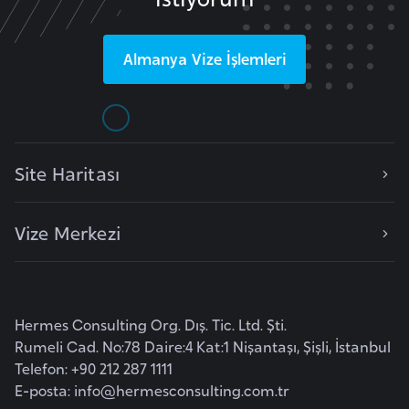
i
b
u
Almanya
Vize İşlemleri
t
i
Ç
Site Haritası
i
n
Vize Merkezi
D
a
n
Hermes Consulting Org. Dış. Tic. Ltd. Şti.
i
Rumeli Cad. No:78 Daire:4 Kat:1 Nişantaşı, Şişli, İstanbul
m
Telefon: +90 212 287 1111
a
E-posta:
info@hermesconsulting.com.tr
r