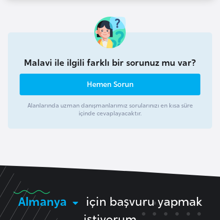
r
i
y
e
Malavi ile ilgili farklı bir sorunuz mu var?
t
i
Hemen Sorun
C
Alanlarında uzman danışmanlarımız sorularınızı en kısa süre
içinde cevaplayacaktır.
e
z
a
y
i
r
Almanya
için başvuru yapmak
C
istiyorum