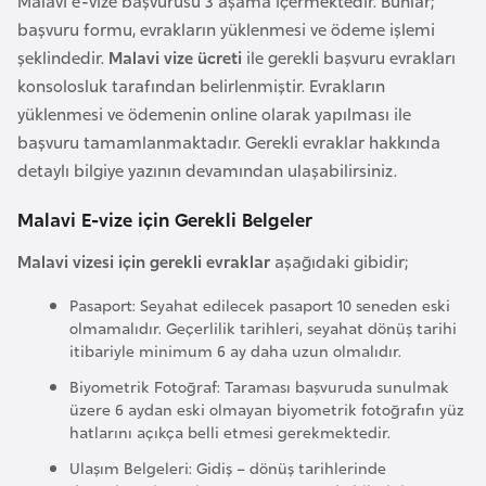
Malavi e-vize başvurusu 3 aşama içermektedir. Bunlar;
i
başvuru formu, evrakların yüklenmesi ve ödeme işlemi
n
şeklindedir.
Malavi vize ücreti
ile gerekli başvuru evrakları
konsolosluk tarafından belirlenmiştir. Evrakların
B
yüklenmesi ve ödemenin online olarak yapılması ile
o
başvuru tamamlanmaktadır. Gerekli evraklar hakkında
s
detaylı bilgiye yazının devamından ulaşabilirsiniz.
n
a
Malavi E-vize için Gerekli Belgeler
H
Malavi vizesi için gerekli evraklar
aşağıdaki gibidir;
e
r
Pasaport: Seyahat edilecek pasaport 10 seneden eski
s
olmamalıdır. Geçerlilik tarihleri, seyahat dönüş tarihi
itibariyle minimum 6 ay daha uzun olmalıdır.
e
k
Biyometrik Fotoğraf: Taraması başvuruda sunulmak
üzere 6 aydan eski olmayan biyometrik fotoğrafın yüz
hatlarını açıkça belli etmesi gerekmektedir.
B
Ulaşım Belgeleri: Gidiş – dönüş tarihlerinde
u