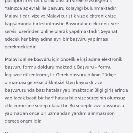
pasaporta etiket olarak basılan vizelere eşdeğerdir.
a
Yalnızca az evrak ile başvuru kolaylığı bulunmaktadır.
r
Malavi ticari vize ve Malavi turistik vize elektronik vize
u
kapsamında birleştirilmiştir. Başvurular elektronik vize
s
servisi üzerinden online olarak yapılmaktadır. Seyahat
edecek her birey adına ayrı bir başvuru yapılması
gerekmektedir.
B
e
Malavi online başvuru
için öncelikle kişi adına elektronik
l
başvuru formu doldurulmaktadır. Başvuru - formu
ç
İngilizce düzenlenmiştir. Gerek başvuru dilinin Türkçe
i
olmaması gerekse dikkatsizlikten kaynaklı vize
k
başvurusunda bazı hatalar yapılmaktadır. Bilgi girişlerinde
a
yapılacak basit bir harf hatası bile vize sürecinin olumsuz
etkilenmesine sebep olacaktır. Bu sebeple vize başvurusu
B
yapmadan önce bir uzmandan yardım alınması son
e
derece önemlidir.
n