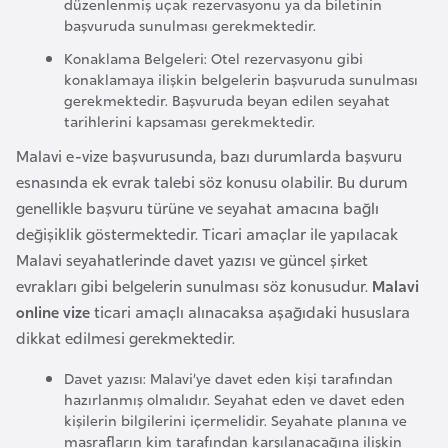
düzenlenmiş uçak rezervasyonu ya da biletinin
l
başvuruda sunulması gerekmektedir.
g
Konaklama Belgeleri: Otel rezervasyonu gibi
a
konaklamaya ilişkin belgelerin başvuruda sunulması
r
gerekmektedir. Başvuruda beyan edilen seyahat
i
tarihlerini kapsaması gerekmektedir.
s
Malavi e-vize başvurusunda, bazı durumlarda başvuru
t
esnasında ek evrak talebi söz konusu olabilir. Bu durum
a
genellikle başvuru türüne ve seyahat amacına bağlı
n
değişiklik göstermektedir. Ticari amaçlar ile yapılacak
Malavi seyahatlerinde davet yazısı ve güncel şirket
B
evrakları gibi belgelerin sunulması söz konusudur.
Malavi
u
online vize
ticari amaçlı alınacaksa aşağıdaki hususlara
r
dikkat edilmesi gerekmektedir.
k
Davet yazısı: Malavi’ye davet eden kişi tarafından
i
hazırlanmış olmalıdır. Seyahat eden ve davet eden
n
kişilerin bilgilerini içermelidir. Seyahate planına ve
a
masrafların kim tarafından karşılanacağına ilişkin