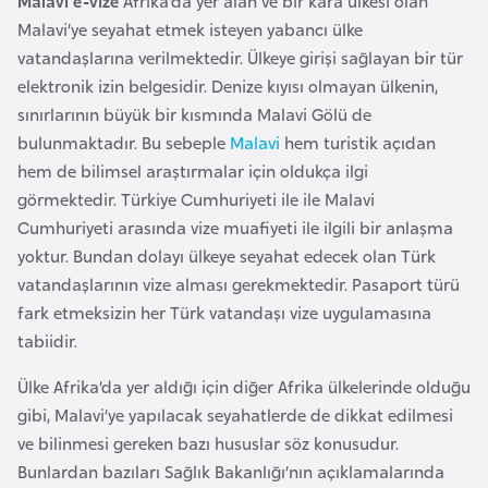
Malavi e-vize
Afrika’da yer alan ve bir kara ülkesi olan
a
r
Malavi’ye seyahat etmek isteyen yabancı ülke
i
vatandaşlarına verilmektedir. Ülkeye girişi sağlayan bir tür
A
elektronik izin belgesidir. Denize kıyısı olmayan ülkenin,
z
sınırlarının büyük bir kısmında Malavi Gölü de
e
bulunmaktadır. Bu sebeple
Malavi
hem turistik açıdan
r
hem de bilimsel araştırmalar için oldukça ilgi
b
görmektedir. Türkiye Cumhuriyeti ile ile Malavi
a
Cumhuriyeti arasında vize muafiyeti ile ilgili bir anlaşma
y
yoktur. Bundan dolayı ülkeye seyahat edecek olan Türk
c
vatandaşlarının vize alması gerekmektedir. Pasaport türü
a
fark etmeksizin her Türk vatandaşı vize uygulamasına
n
tabiidir.
Ülke Afrika’da yer aldığı için diğer Afrika ülkelerinde olduğu
B
gibi, Malavi’ye yapılacak seyahatlerde de dikkat edilmesi
a
ve bilinmesi gereken bazı hususlar söz konusudur.
h
Bunlardan bazıları Sağlık Bakanlığı’nın açıklamalarında
r