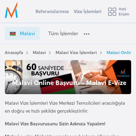
u
Hızlı
s
Referanslarımız
Vize İşlemleri
Başvuru yapmak istediğiniz ülkeyi seçin
Erişim
M
İ
Üye
t
Ülke Seçimi
a
Girişi
r
l
l
Malavi
Tüm İşlemler
a
a
l
e
v
y
i
Anasayfa
Malavi
Malavi Vize İşlemleri
Malavi Online 
t
a
V
i
i
z
A
e
ş
Malavi Online Başvuru - Malavi E-Vize
v
İ
u
i
ş
s
l
Malavi Vize İşlemleri Vize Merkezi Temsilcileri aracılığıyla
m
t
e
en doğru ve hızlı şekilde gerçekleştirilir.
u
m
r
Malavi Vize Başvurusunu Sizin Adınıza Yapalım!
l
y
e