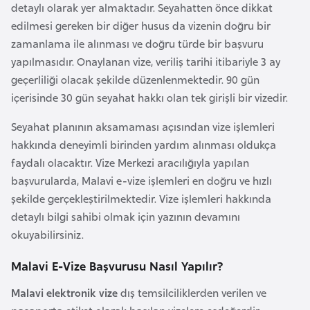
detaylı olarak yer almaktadır. Seyahatten önce dikkat
e
edilmesi gereken bir diğer husus da vizenin doğru bir
y
zamanlama ile alınması ve doğru türde bir başvuru
n
yapılmasıdır. Onaylanan vize, veriliş tarihi itibariyle 3 ay
geçerliliği olacak şekilde düzenlenmektedir. 90 gün
B
içerisinde 30 gün seyahat hakkı olan tek girişli bir vizedir.
a
n
Seyahat planının aksamaması açısından vize işlemleri
g
hakkında deneyimli birinden yardım alınması oldukça
l
faydalı olacaktır. Vize Merkezi aracılığıyla yapılan
a
başvurularda, Malavi e-vize işlemleri en doğru ve hızlı
d
şekilde gerçekleştirilmektedir. Vize işlemleri hakkında
e
detaylı bilgi sahibi olmak için yazının devamını
ş
okuyabilirsiniz.
Malavi E-Vize Başvurusu Nasıl Yapılır?
B
e
Malavi elektronik vize
dış temsilciliklerden verilen ve
l