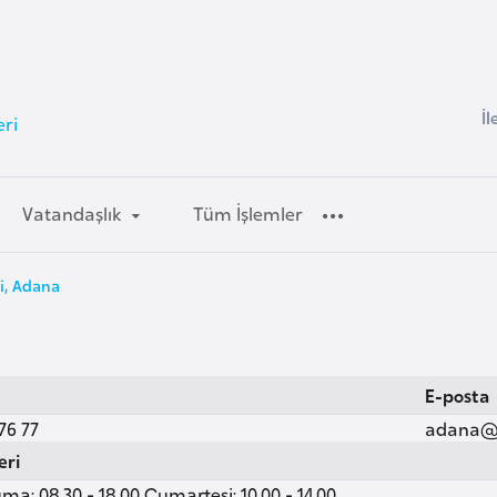
İl
eri
Vatandaşlık
Tüm İşlemler
i, Adana
E-posta
76 77
adana@v
eri
ma: 08.30 - 18.00 Cumartesi: 10.00 - 14.00