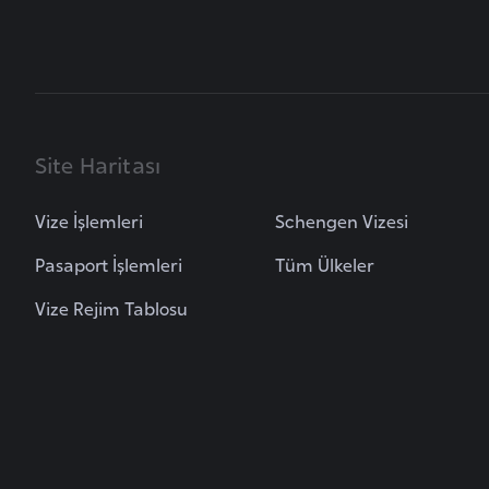
B
u
l
g
Site Haritası
a
r
Vize İşlemleri
Schengen Vizesi
i
s
Pasaport İşlemleri
Tüm Ülkeler
t
Vize Rejim Tablosu
a
n
B
u
r
k