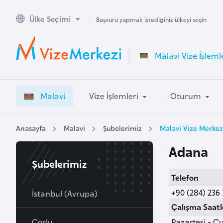
Ülke Seçimi
A
Başvuru yapmak istediğiniz ülkeyi seçin
v
u
Malavi Vize İşleml
s
t
r
Malavi
Vize İşlemleri
Oturum
a
l
y
Anasayfa
Malavi
Şubelerimiz
Malavi Vize Merkez
a
Adana
Şubelerimiz
A
Telefon
v
+90 (284) 236 
u
İstanbul (Avrupa)
s
Çalışma Saatl
t
Çorlu
Pazartesi - Cu