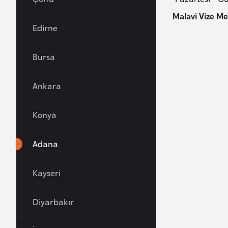
u
Malavi Vize Me
r
Edirne
y
a
Bursa
A
Ankara
z
e
Konya
r
b
Adana
a
y
c
Kayseri
a
n
Diyarbakır
B