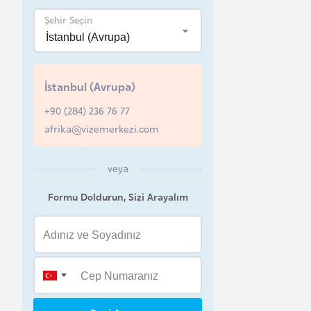
Şehir Seçin
B
e
l
a
İstanbul (Avrupa)
r
+90 (284) 236 76 77
u
afrika@vizemerkezi.com
s
veya
B
e
Formu Doldurun, Sizi Arayalım
l
ç
i
k
a