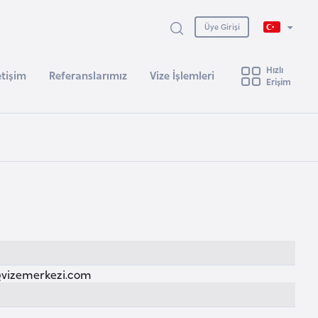
Üye Girişi
Hızlı
etişim
Referanslarımız
Vize İşlemleri
Erişim
izemerkezi.com