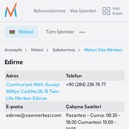
u
Hızlı
s
Referanslarımız
Vize İşlemleri
Başvuru yapmak istediğiniz ülkeyi seçin
Erişim
M
İ
Üye
t
Ülke Seçimi
a
Girişi
r
l
l
Malavi
Tüm İşlemler
a
a
l
e
v
y
i
Anasayfa
Malavi
Şubelerimiz
Malavi Vize Merkezi, E
t
a
V
Edirne
i
i
z
A
Adres
Telefon
e
ş
v
İ
Cumhuriyet Mah. Kuvayi
+90 (284) 236 76 77
u
i
ş
Milliye Cad.No:26/B Twin
s
l
Life Merkez-Edirne
m
t
e
E-posta
Çalışma Saatleri
u
m
edirne@vizemerkezi.com
Pazartesi - Cuma: 08.30 -
r
l
18.00 Cumartesi: 10.00 -
y
e
14.00