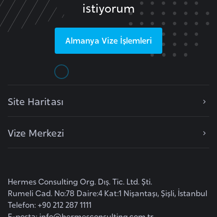
istiyorum
e
y
n
Almanya
Vize İşlemleri
B
a
n
g
Site Haritası
l
a
Vize Merkezi
d
e
ş
Hermes Consulting Org. Dış. Tic. Ltd. Şti.
B
Rumeli Cad. No:78 Daire:4 Kat:1 Nişantaşı, Şişli, İstanbul
e
Telefon: +90 212 287 1111
l
E-posta:
info@hermesconsulting.com.tr