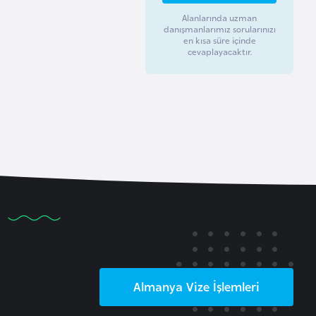
Alanlarında uzman
danışmanlarımız sorularınızı
en kısa süre içinde
cevaplayacaktır.
Almanya
Vize İşlemleri