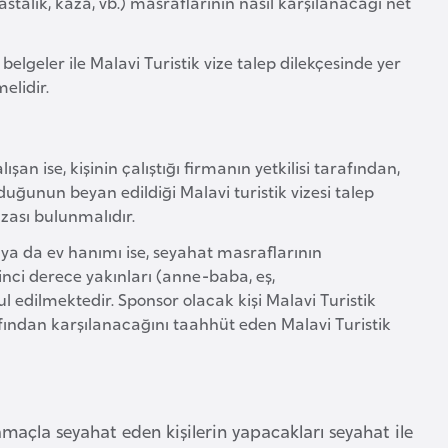
stalık, kaza, vb.) masraflarının nasıl karşılanacağı net
lgeler ile Malavi Turistik vize talep dilekçesinde yer
elidir.
şan ise, kişinin çalıştığı firmanın yetkilisi tarafından,
olduğunun beyan edildiği Malavi turistik vizesi talep
mzası bulunmalıdır.
 ya da ev hanımı ise, seyahat masraflarının
irinci derece yakınları (anne-baba, eş,
 edilmektedir. Sponsor olacak kişi Malavi Turistik
afından karşılanacağını taahhüt eden Malavi Turistik
) amaçla seyahat eden kişilerin yapacakları seyahat ile