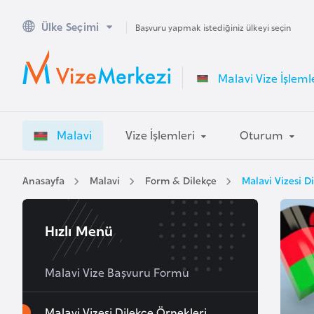
Ülke Seçimi
A
Başvuru yapmak istediğiniz ülkeyi seçin
v
u
Malavi Vize İşleml
s
t
r
Malavi
Vize İşlemleri
Oturum
a
l
y
Anasayfa
Malavi
Form & Dilekçe
Malavi Vizesi D
a
Hızlı Menü
A
v
u
Malavi Vize Başvuru Formu
s
t
Malavi Vizesi Dilekçe Örnekleri