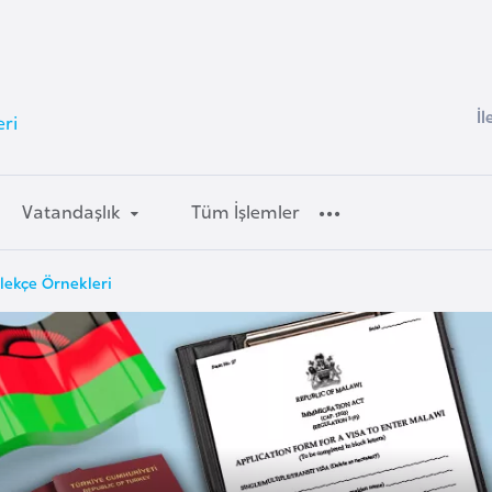
İl
eri
Vatandaşlık
Tüm İşlemler
ilekçe Örnekleri