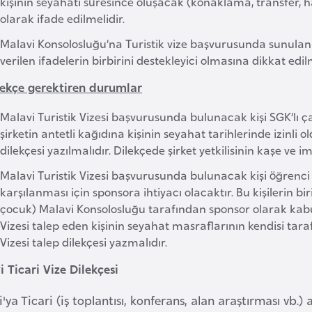
kişinin seyahati süresince oluşacak (konaklama, transfer, ha
olarak ifade edilmelidir.
Malavi Konsolosluğu’na Turistik vize başvurusunda sunulan be
verilen ifadelerin birbirini destekleyici olmasına dikkat edilm
ilekçe gerektiren durumlar
Malavi Turistik Vizesi başvurusunda bulunacak kişi SGK’lı çalı
şirketin antetli kağıdına kişinin seyahat tarihlerinde izinli 
dilekçesi yazılmalıdır. Dilekçede şirket yetkilisinin kaşe ve i
Malavi Turistik Vizesi başvurusunda bulunacak kişi öğrenci
karşılanması için sponsora ihtiyacı olacaktır. Bu kişilerin b
çocuk) Malavi Konsolosluğu tarafından sponsor olarak kabul
Vizesi talep eden kişinin seyahat masraflarının kendisi tar
Vizesi talep dilekçesi yazmalıdır.
 Ticari Vize Dilekçesi
'ya Ticari (iş toplantısı, konferans, alan araştırması vb.