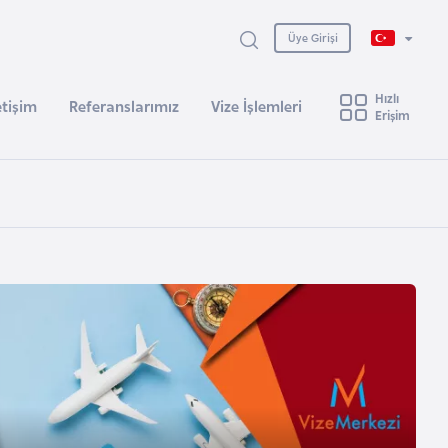
Üye Girişi
Hızlı
etişim
Referanslarımız
Vize İşlemleri
Erişim