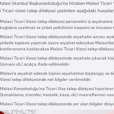
 Malavi İstanbul Başkonsolosluğu’na hitaben Malavi Ticari V
 Ticari vizesi talep dilekçesi yazılırken aşağıdaki hususla
Malavi Ticari Vizesi talep dilekçesi personelini iş seyahatine
kağıdına yazılmalı ve şirket yetkilisinin kaşesini ve imzasını 
Malavi Ticari Vizesi talep dilekçesinde seyahatin amacı açıkça
şirketle toplantı yapmak üzere seyahat edecekse Malavi’daki şirk
konferansına katılacaksa Malavi Ticari Vizesi talep dilekçesin
Malavi Ticari Vizesi talep dilekçesinde seyahate çıkacak kiş
Uzmanı vb.) açıkça ifade edilmelidir.
Malavi'a seyahat edecek kişinin seyahatinin başlangıç ve bit
Vizesi talep dilekçesinde net bilgiler verilmelidir.
Malavi Konsolosluğu’na Ticari Vize talep dilekçesi hazırlan
(konaklama, transfer, hastalık, kaza, vb.) masraflarının nasıl
Malavi Ticari Vizesi talep dilekçesinde yer alan bilgiler do