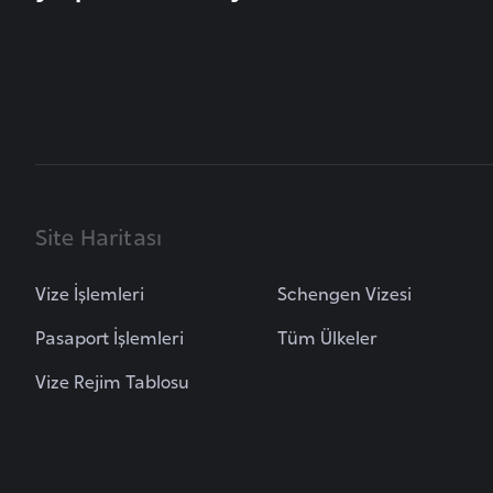
i
n
a
F
a
s
o
Site Haritası
Ç
a
Vize İşlemleri
Schengen Vizesi
d
Pasaport İşlemleri
Tüm Ülkeler
Vize Rejim Tablosu
Ç
e
k
C