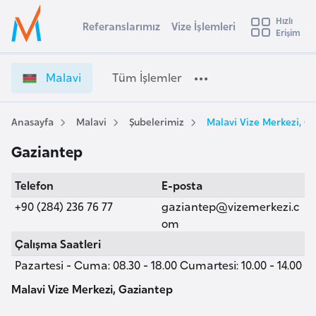
u
Hızlı
s
Referanslarımız
Vize İşlemleri
Başvuru yapmak istediğiniz ülkeyi seçin
Erişim
M
İ
Üye
t
Ülke Seçimi
a
Girişi
r
l
l
Malavi
Tüm İşlemler
a
a
l
e
v
y
i
Anasayfa
Malavi
Şubelerimiz
Malavi Vize Merkezi, G
t
a
V
Gaziantep
i
i
z
A
Telefon
E-posta
e
ş
v
İ
+90 (284) 236 76 77
gaziantep@vizemerkezi.c
u
i
ş
om
s
l
Çalışma Saatleri
m
t
e
Pazartesi - Cuma: 08.30 - 18.00 Cumartesi: 10.00 - 14.00
u
m
r
l
Malavi Vize Merkezi, Gaziantep
y
e