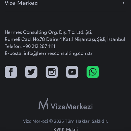
Vize Merkezi
e
y
n
Hermes Consulting Org. Dış. Tic. Ltd. Şti.
B
Rumeli Cad. No:78 Daire:4 Kat:1 Nişantaşı, Şişli, İstanbul
a
Telefon: +90 212 287 1111
n
E-posta:
info@hermesconsulting.com.tr
g
l
a
d
e
ş
B
Vize Merkezi © 2026 Tüm Hakları Saklıdır.
e
KVKK Metni
l