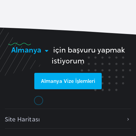
a
r
i
A
z
e
r
Almanya
için başvuru yapmak
b
istiyorum
a
y
c
Almanya
Vize İşlemleri
a
n
B
a
Site Haritası
h
r