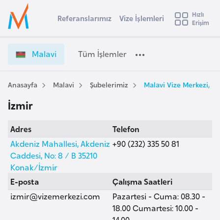
u
Hızlı
s
Referanslarımız
Vize İşlemleri
Başvuru yapmak istediğiniz ülkeyi seçin
Erişim
M
İ
Üye
t
Ülke Seçimi
a
Girişi
r
l
l
Malavi
Tüm İşlemler
a
a
l
e
v
y
i
Anasayfa
Malavi
Şubelerimiz
Malavi Vize Merkezi, İz
t
a
V
İzmir
i
i
z
A
Adres
Telefon
e
ş
v
İ
Akdeniz Mahallesi, Akdeniz
+90 (232) 335 50 81
u
i
ş
Caddesi, No: 8 / B 35210
s
l
Konak/İzmir
m
t
e
E-posta
Çalışma Saatleri
u
m
izmir@vizemerkezi.com
Pazartesi - Cuma: 08.30 -
r
l
18.00 Cumartesi: 10.00 -
y
e
14.00