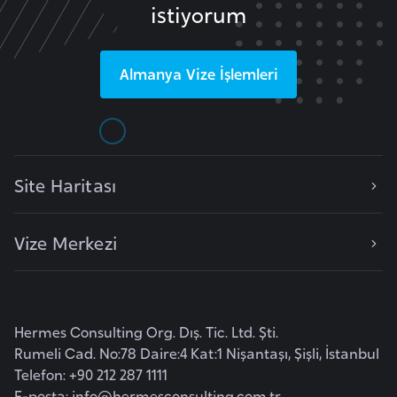
istiyorum
e
y
n
Almanya
Vize İşlemleri
B
a
n
g
Site Haritası
l
a
Vize Merkezi
d
e
ş
Hermes Consulting Org. Dış. Tic. Ltd. Şti.
B
Rumeli Cad. No:78 Daire:4 Kat:1 Nişantaşı, Şişli, İstanbul
e
Telefon: +90 212 287 1111
l
E-posta:
info@hermesconsulting.com.tr