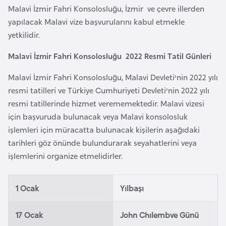
e
Malavi İzmir Fahri Konsolosluğu, İzmir ve çevre illerden
y
yapılacak Malavi vize başvurularını kabul etmekle
n
yetkilidir.
Malavi İzmir Fahri Konsolosluğu 2022 Resmi Tatil Günleri
B
a
Malavi İzmir Fahri Konsolosluğu, Malavi Devleti'nin 2022 yılı
n
resmi tatilleri ve Türkiye Cumhuriyeti Devleti'nin 2022 yılı
g
resmi tatillerinde hizmet verememektedir. Malavi vizesi
l
için başvuruda bulunacak veya Malavi konsolosluk
a
işlemleri için müracatta bulunacak kişilerin aşağıdaki
d
tarihleri göz önünde bulundurarak seyahatlerini veya
e
işlemlerini organize etmelidirler.
ş
1 Ocak
Yilbaşı
B
e
17 Ocak
John Chılembve Günü
l