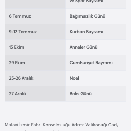
ve Spor Bayramı
i
n
6 Temmuz
Bağımsızlık Günü
B
9-12 Temmuz
Kurban Bayramı
o
s
15 Ekim
Anneler Günü
n
a
29 Ekim
Cumhuriyet Bayramı
H
e
25-26 Aralık
Noel
r
s
27 Aralık
Boks Günü
e
k
B
Malavi İzmir Fahri Konsolosluğu Adres: Valikonağı Cad,
u