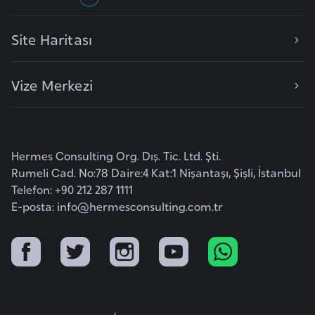
r
i
Site Haritası
y
e
Vize Merkezi
t
i
C
Hermes Consulting Org. Dış. Tic. Ltd. Şti.
e
Rumeli Cad. No:78 Daire:4 Kat:1 Nişantaşı, Şişli, İstanbul
z
Telefon: +90 212 287 1111
a
E-posta:
info@hermesconsulting.com.tr
y
i
r
C