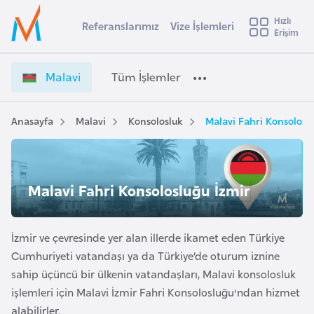
u
Hızlı
s
Referanslarımız
Vize İşlemleri
Başvuru yapmak istediğiniz ülkeyi seçin
Erişim
M
İ
Üye
t
Ülke Seçimi
a
Girişi
r
l
l
Malavi
Tüm İşlemler
a
a
l
e
v
y
i
Anasayfa
Malavi
Konsolosluk
Malavi Fahri Konsolosl
t
a
V
i
i
z
A
e
ş
Malavi Fahri Konsolosluğu İzmir
v
İ
u
i
ş
s
l
İzmir ve çevresinde yer alan illerde ikamet eden Türkiye
m
t
e
Cumhuriyeti vatandaşı ya da Türkiye’de oturum iznine
u
m
sahip üçüncü bir ülkenin vatandaşları, Malavi konsolosluk
r
l
işlemleri için Malavi İzmir Fahri Konsolosluğu'ndan hizmet
y
e
alabilirler.