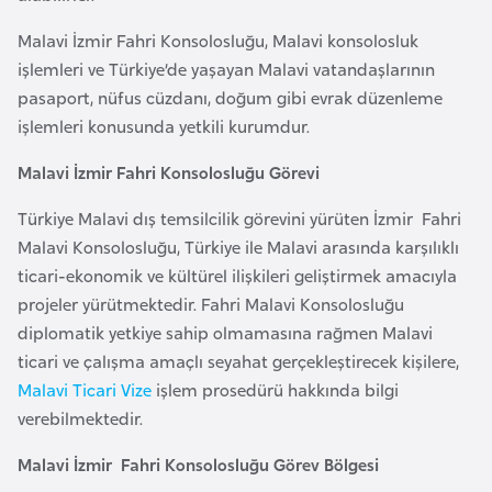
a
r
i
Malavi İzmir Fahri Konsolosluğu, Malavi konsolosluk
işlemleri ve Türkiye’de yaşayan Malavi vatandaşlarının
A
pasaport, nüfus cüzdanı, doğum gibi evrak düzenleme
z
işlemleri konusunda yetkili kurumdur.
e
r
Malavi İzmir Fahri Konsolosluğu Görevi
b
a
Türkiye Malavi dış temsilcilik görevini yürüten İzmir Fahri
y
Malavi Konsolosluğu, Türkiye ile Malavi arasında karşılıklı
c
ticari-ekonomik ve kültürel ilişkileri geliştirmek amacıyla
a
projeler yürütmektedir. Fahri Malavi Konsolosluğu
n
diplomatik yetkiye sahip olmamasına rağmen Malavi
ticari ve çalışma amaçlı seyahat gerçekleştirecek kişilere,
Malavi Ticari Vize
işlem prosedürü hakkında bilgi
B
verebilmektedir.
a
h
Malavi İzmir Fahri Konsolosluğu Görev Bölgesi
r