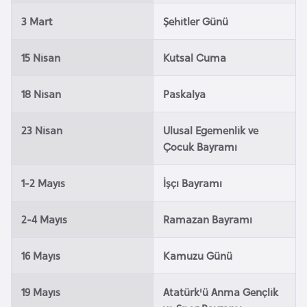
a
3 Mart
Şehitler Günü
r
u
15 Nisan
Kutsal Cuma
s
18 Nisan
Paskalya
B
e
23 Nisan
Ulusal Egemenlik ve
l
Çocuk Bayramı
ç
i
1-2 Mayıs
İşçı Bayramı
k
a
2-4 Mayıs
Ramazan Bayramı
16 Mayıs
Kamuzu Günü
B
e
19 Mayıs
Atatürk'ü Anma Gençlik
n