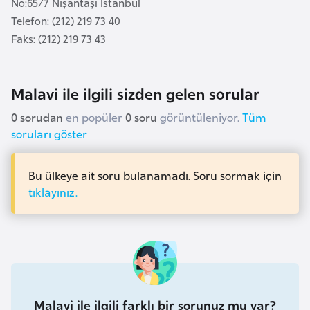
No:65/7 Nişantaşı İstanbul
l
Telefon: (212) 219 73 40
g
Faks: (212) 219 73 43
a
r
i
Malavi ile ilgili sizden gelen sorular
s
0 sorudan
en popüler
0 soru
görüntüleniyor.
Tüm
t
soruları göster
a
n
Bu ülkeye ait soru bulanamadı. Soru sormak için
tıklayınız.
B
u
r
k
i
n
a
Malavi ile ilgili farklı bir sorunuz mu var?