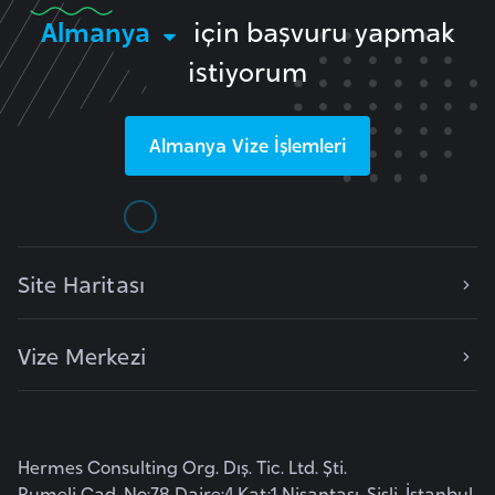
e
Almanya
için başvuru yapmak
y
istiyorum
n
B
Almanya
Vize İşlemleri
a
n
g
l
Site Haritası
a
d
e
Vize Merkezi
ş
B
e
Hermes Consulting Org. Dış. Tic. Ltd. Şti.
l
Rumeli Cad. No:78 Daire:4 Kat:1 Nişantaşı, Şişli, İstanbul