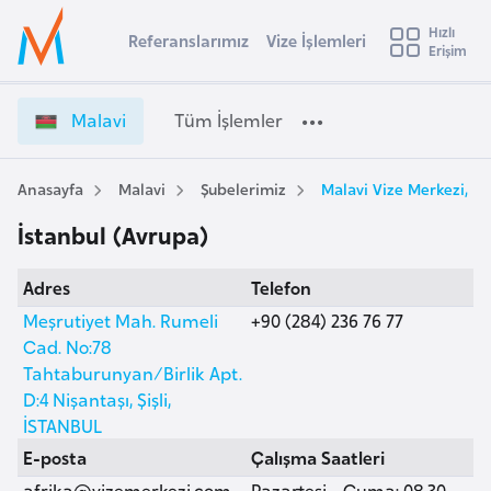
u
Hızlı
s
Referanslarımız
Vize İşlemleri
Başvuru yapmak istediğiniz ülkeyi seçin
Erişim
M
İ
Üye
t
Ülke Seçimi
a
Girişi
r
l
l
Malavi
Tüm İşlemler
a
a
l
e
v
y
i
Anasayfa
Malavi
Şubelerimiz
Malavi Vize Merkezi, İs
t
a
V
İstanbul (Avrupa)
i
i
z
A
Adres
Telefon
e
ş
v
İ
Meşrutiyet Mah. Rumeli
+90 (284) 236 76 77
u
i
ş
Cad. No:78
s
l
Tahtaburunyan/Birlik Apt.
m
t
e
D:4 Nişantaşı, Şişli,
u
m
İSTANBUL
r
l
E-posta
Çalışma Saatleri
y
e
afrika@vizemerkezi.com
Pazartesi - Cuma: 08.30 -