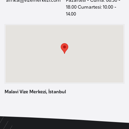
a
r
18.00 Cumartesi: 10.00 -
i
14.00
A
z
e
r
b
a
y
c
a
n
Malavi Vize Merkezi, İstanbul
B
a
h
r