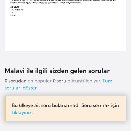
a
r
u
s
B
e
l
Malavi ile ilgili sizden gelen sorular
ç
i
0 sorudan
en popüler
0 soru
görüntüleniyor.
Tüm
k
soruları göster
a
Bu ülkeye ait soru bulanamadı. Soru sormak için
B
tıklayınız.
e
n