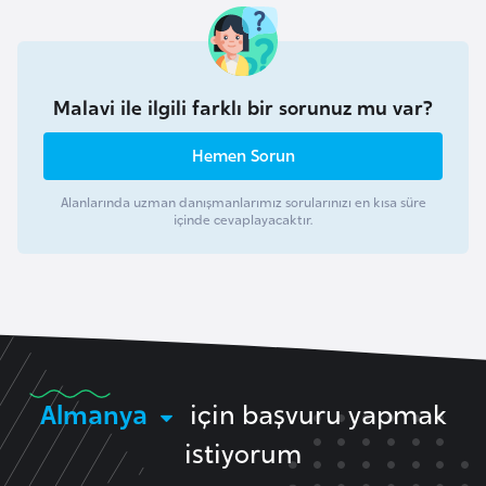
i
n
B
Malavi ile ilgili farklı bir sorunuz mu var?
o
Hemen Sorun
s
n
Alanlarında uzman danışmanlarımız sorularınızı en kısa süre
a
içinde cevaplayacaktır.
H
e
r
s
e
k
Almanya
için başvuru yapmak
B
istiyorum
u