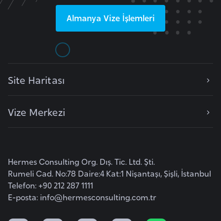
l
Almanya
Vize İşlemleri
g
a
r
i
s
Site Haritası
t
a
n
Vize Merkezi
B
u
Hermes Consulting Org. Dış. Tic. Ltd. Şti.
r
Rumeli Cad. No:78 Daire:4 Kat:1 Nişantaşı, Şişli, İstanbul
k
Telefon: +90 212 287 1111
i
E-posta:
info@hermesconsulting.com.tr
n
a