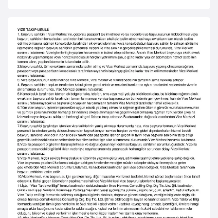
e
y
n
B
a
n
g
l
a
d
e
ş
B
e
l