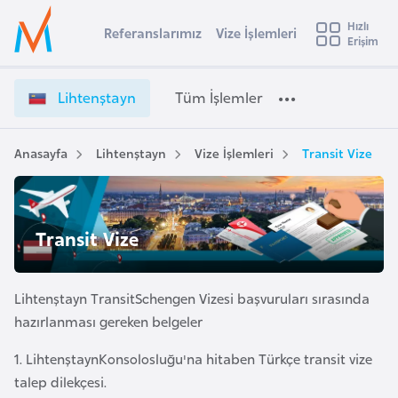
u
Hızlı
s
Referanslarımız
Vize İşlemleri
Başvuru yapmak istediğiniz ülkeyi seçin
Erişim
L
İ
Üye
t
Ülke Seçimi
i
Girişi
r
h
l
Lihtenştayn
Tüm İşlemler
a
t
l
e
e
y
n
Anasayfa
Lihtenştayn
Vize İşlemleri
Transit Vize
t
a
ş
t
i
a
A
y
Transit Vize
ş
v
n
u
i
V
s
i
Lihtenştayn TransitSchengen Vizesi başvuruları sırasında
m
t
z
hazırlanması gereken belgeler
u
e
r
1. LihtenştaynKonsolosluğu'na hitaben Türkçe transit vize
İ
y
talep dilekçesi.
ş