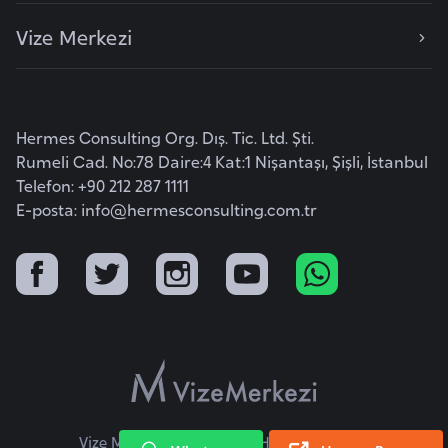
i
n
Vize Merkezi
B
o
Hermes Consulting Org. Dış. Tic. Ltd. Şti.
s
Rumeli Cad. No:78 Daire:4 Kat:1 Nişantaşı, Şişli, İstanbul
n
Telefon: +90 212 287 1111
a
E-posta:
info@hermesconsulting.com.tr
H
e
r
s
e
k
B
u
Vize Merkezi © 2026 Tüm Hakları Saklıdır.