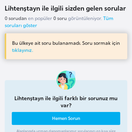
e
Lihtenştayn ile ilgili sizden gelen sorular
y
0 sorudan
en popüler
0 soru
görüntüleniyor.
Tüm
n
soruları göster
B
Bu ülkeye ait soru bulanamadı. Soru sormak için
a
tıklayınız.
n
g
l
a
d
e
Lihtenştayn ile ilgili farklı bir sorunuz mu
ş
var?
B
Hemen Sorun
e
l
Alanlarında uzman danışmanlarımız sorularınızı en kısa süre