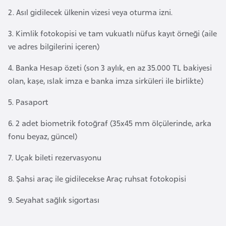
a
l
2. Asıl gidilecek ülkenin vizesi veya oturma izni.
e
m
3. Kimlik fotokopisi ve tam vukuatlı nüfus kayıt örneği (aile
A
l
ve adres bilgilerini içeren)
z
e
e
r
4. Banka Hesap özeti (son 3 aylık, en az 35.000 TL bakiyesi
r
i
olan, kaşe, ıslak imza e banka imza sirküleri ile birlikte)
b
a
5. Pasaport
y
6. 2 adet biometrik fotoğraf (35x45 mm ölçülerinde, arka
c
fonu beyaz, güncel)
a
n
7. Uçak bileti rezervasyonu
8. Şahsi araç ile gidilecekse Araç ruhsat fotokopisi
B
a
9. Seyahat sağlık sigortası
h
r