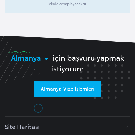
içinde cevaplayacaktır.
a
r
u
s
B
Almanya
için başvuru yapmak
e
l
istiyorum
ç
i
k
Almanya
Vize İşlemleri
a
B
e
Site Haritası
n