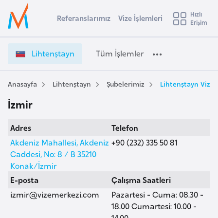
u
Hızlı
s
Referanslarımız
Vize İşlemleri
Başvuru yapmak istediğiniz ülkeyi seçin
Erişim
L
İ
Üye
t
Ülke Seçimi
i
Girişi
r
h
l
Lihtenştayn
Tüm İşlemler
a
t
l
e
e
y
n
Anasayfa
Lihtenştayn
Şubelerimiz
Lihtenştayn Vize 
t
a
ş
İzmir
t
i
a
A
Adres
Telefon
y
ş
v
n
Akdeniz Mahallesi, Akdeniz
+90 (232) 335 50 81
u
i
V
Caddesi, No: 8 / B 35210
s
i
Konak/İzmir
m
t
z
E-posta
Çalışma Saatleri
u
e
izmir@vizemerkezi.com
Pazartesi - Cuma: 08.30 -
r
İ
18.00 Cumartesi: 10.00 -
y
ş
14.00