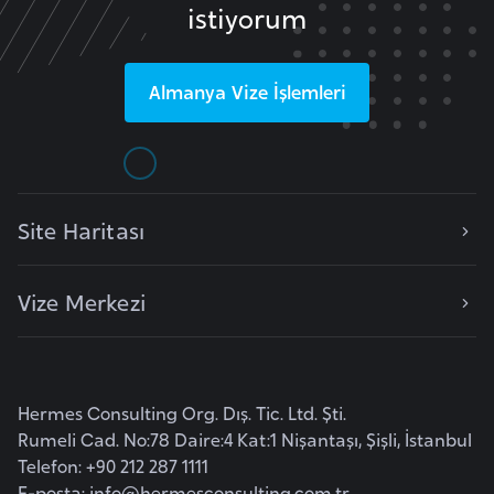
istiyorum
e
y
n
Almanya
Vize İşlemleri
B
a
n
g
Site Haritası
l
a
Vize Merkezi
d
e
ş
Hermes Consulting Org. Dış. Tic. Ltd. Şti.
B
Rumeli Cad. No:78 Daire:4 Kat:1 Nişantaşı, Şişli, İstanbul
e
Telefon: +90 212 287 1111
l
E-posta:
info@hermesconsulting.com.tr