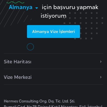
e
Almanya
için başvuru yapmak
y
istiyorum
n
B
Almanya
Vize İşlemleri
a
n
g
l
Site Haritası
a
d
e
Vize Merkezi
ş
B
e
Hermes Consulting Org. Dış. Tic. Ltd. Şti.
l
Rumeli Cad. No:78 Daire:4 Kat:1 Nişantaşı, Şişli, İstanbul