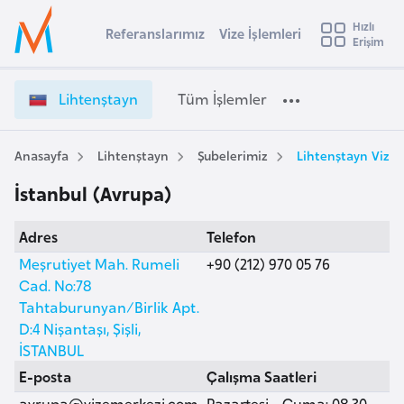
u
Hızlı
s
Referanslarımız
Vize İşlemleri
Başvuru yapmak istediğiniz ülkeyi seçin
Erişim
L
İ
Üye
t
Ülke Seçimi
i
Girişi
r
h
l
Lihtenştayn
Tüm İşlemler
a
t
l
e
e
y
n
Anasayfa
Lihtenştayn
Şubelerimiz
Lihtenştayn Vize 
t
a
ş
İstanbul (Avrupa)
t
i
a
A
Adres
Telefon
y
ş
v
n
Meşrutiyet Mah. Rumeli
+90 (212) 970 05 76
u
i
V
Cad. No:78
s
i
Tahtaburunyan/Birlik Apt.
m
t
z
D:4 Nişantaşı, Şişli,
u
e
İSTANBUL
r
İ
E-posta
Çalışma Saatleri
y
ş
avrupa@vizemerkezi.com
Pazartesi - Cuma: 08.30 -