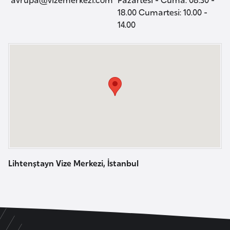
a
l
18.00 Cumartesi: 10.00 -
e
14.00
m
A
l
z
e
e
r
r
i
b
a
y
c
a
n
Lihtenştayn Vize Merkezi, İstanbul
B
a
h
r