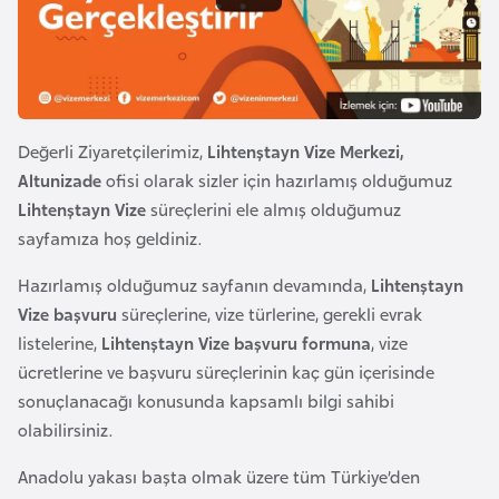
e
y
n
B
Değerli Ziyaretçilerimiz,
Lihtenştayn Vize Merkezi,
a
Altunizade​
ofisi olarak sizler için hazırlamış olduğumuz
n
Lihtenştayn Vize
süreçlerini ele almış olduğumuz
g
sayfamıza hoş geldiniz.
l
Hazırlamış olduğumuz sayfanın devamında,
Lihtenştayn
a
Vize başvuru
süreçlerine, vize türlerine, gerekli evrak
d
listelerine,
Lihtenştayn Vize başvuru formuna
, vize
e
ücretlerine ve başvuru süreçlerinin kaç gün içerisinde
ş
sonuçlanacağı konusunda kapsamlı bilgi sahibi
olabilirsiniz.
B
e
Anadolu yakası başta olmak üzere tüm Türkiye’den
l