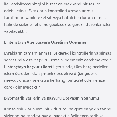
ile iletebileceğiniz gibi bizzat gelerek kendiniz teslim
r
edebilirsiniz. Evrakların kontrolleri uzmanlarımız
i
tarafından yapılır ve eksik veya hatalı bir durum olması
y
halinde sizlerle iletişime geçilecek ve gerekli düzenlemeler
e
yapılacaktır.
t
i
Lihtenştayn Vize Başvuru Ücretinin Ödenmesi
Evrakların tamamlanması ve gerekli kontrollerin yapılması
C
sonrasında vize başvuru ücretini ödemeniz gerekmektedir.
e
Lihtenştayn başvuru ücreti
içerisinde; tüm harç bedelleri,
z
işlem ücretleri, danışmanlık bedeli ve diğer giderler
a
mevcut olacak ve ekstra herhangi bir ücret ödemenize
y
gerek olmayacaktır.
i
r
Biyometrik Verilerin ve Başvuru Dosyasının Sunumu
Konsoloslukların uygunluk durumuna göre en yakın tarihe
C
sizler adına randevunuz alınacaktır. Belirlenen tarih ve