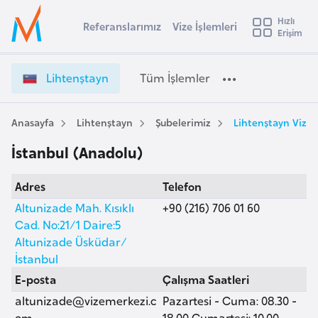
u
Hızlı
s
Referanslarımız
Vize İşlemleri
Başvuru yapmak istediğiniz ülkeyi seçin
Erişim
L
İ
Üye
t
Ülke Seçimi
i
Girişi
r
h
l
Lihtenştayn
Tüm İşlemler
a
t
l
e
e
y
n
Anasayfa
Lihtenştayn
Şubelerimiz
Lihtenştayn Vize 
t
a
ş
İstanbul (Anadolu)
t
i
a
A
Adres
Telefon
y
ş
v
n
Altunizade Mah. Kısıklı
+90 (216) 706 01 60
u
i
V
Cad. No:21/1 Daire:5
s
i
Altunizade Üsküdar/
m
t
z
İstanbul
u
e
E-posta
Çalışma Saatleri
r
İ
altunizade@vizemerkezi.c
Pazartesi - Cuma: 08.30 -
y
ş
om
18.00 Cumartesi: 10.00 -