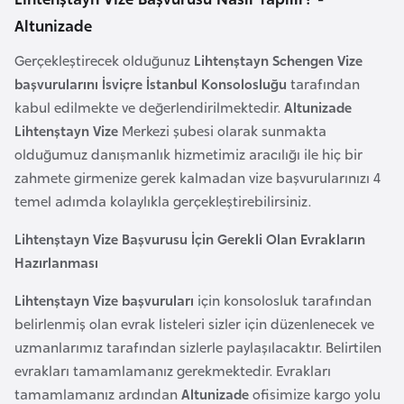
F
Altunizade
a
s
Gerçekleştirecek olduğunuz
Lihtenştayn Schengen Vize
o
başvurularını İsviçre İstanbul Konsolosluğu
tarafından
kabul edilmekte ve değerlendirilmektedir.
Altunizade
Lihtenştayn Vize
Merkezi şubesi olarak sunmakta
Ç
olduğumuz danışmanlık hizmetimiz aracılığı ile hiç bir
a
zahmete girmenize gerek kalmadan vize başvurularınızı 4
d
temel adımda kolaylıkla gerçekleştirebilirsiniz.
Ç
Lihtenştayn Vize Başvurusu İçin Gerekli Olan Evrakların
e
Hazırlanması
k
Lihtenştayn Vize başvuruları
için konsolosluk tarafından
C
belirlenmiş olan evrak listeleri sizler için düzenlenecek ve
u
uzmanlarımız tarafından sizlerle paylaşılacaktır. Belirtilen
m
evrakları tamamlamanız gerekmektedir. Evrakları
h
tamamlamanız ardından
Altunizade
ofisimize kargo yolu
u