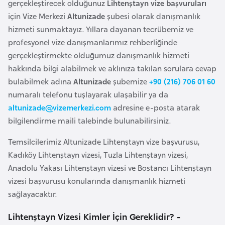
gerçekleştirecek olduğunuz
Lihtenştayn vize başvuruları
a
için Vize Merkezi
Altunizade
şubesi olarak danışmanlık
r
hizmeti sunmaktayız. Yıllara dayanan tecrübemiz ve
u
profesyonel vize danışmanlarımız rehberliğinde
s
gerçekleştirmekte olduğumuz danışmanlık hizmeti
hakkında bilgi alabilmek ve aklınıza takılan sorulara cevap
B
bulabilmek adına
Altunizade
şubemize
+90 (216) 706 01 60
e
numaralı telefonu tuşlayarak ulaşabilir ya da
l
altunizade@vizemerkezi.com
adresine e-posta atarak
ç
bilgilendirme maili talebinde bulunabilirsiniz.
i
Temsilcilerimiz Altunizade Lihtenştayn vize başvurusu,
k
Kadıköy Lihtenştayn vizesi, Tuzla Lihtenştayn vizesi,
a
Anadolu Yakası Lihtenştayn vizesi ve Bostancı Lihtenştayn
vizesi başvurusu konularında danışmanlık hizmeti
B
sağlayacaktır.
e
n
Lihtenştayn Vizesi Kimler İçin Gereklidir? -