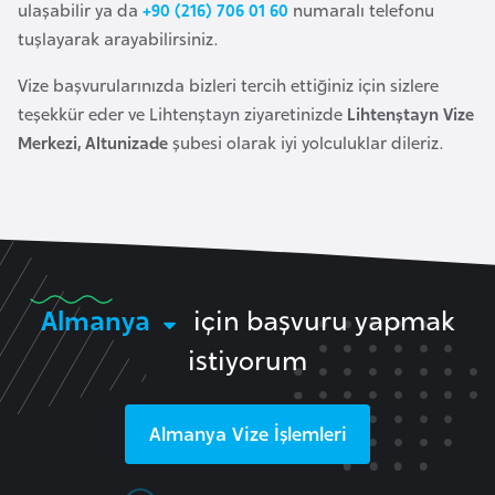
ulaşabilir ya da
+90 (216) 706 01 60
numaralı telefonu
o
tuşlayarak arayabilirsiniz.
B
Vize başvurularınızda bizleri tercih ettiğiniz için sizlere
u
teşekkür eder ve Lihtenştayn ziyaretinizde
Lihtenştayn Vize
l
Merkezi, Altunizade
şubesi olarak iyi yolculuklar dileriz.
g
a
r
i
s
t
Almanya
için başvuru yapmak
a
istiyorum
n
Almanya
Vize İşlemleri
E
r
m