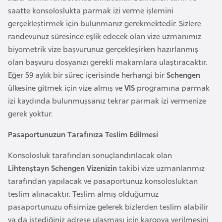
i
saatte konsoloslukta parmak izi verme işlemini
b
gerçekleştirmek için bulunmanız gerekmektedir. Sizlere
u
randevunuz süresince eşlik edecek olan vize uzmanımız
t
biyometrik vize başvurunuz gerçekleşirken hazırlanmış
i
olan başvuru dosyanızı gerekli makamlara ulaştıracaktır.
Eğer 59 aylık bir süreç içerisinde herhangi bir
Schengen
Ç
ülkesine gitmek için vize almış ve
VIS
programına parmak
i
izi kaydında bulunmuşsanız tekrar parmak izi vermenize
n
gerek yoktur.
Pasaportunuzun Tarafınıza Teslim Edilmesi
D
a
Konsolosluk tarafından sonuçlandırılacak olan
n
Lihtenştayn Schengen Vizenizin
takibi vize uzmanlarımız
i
tarafından yapılacak ve pasaportunuz konsolosluktan
m
teslim alınacaktır. Teslim almış olduğumuz
a
pasaportunuzu ofisimize gelerek bizlerden teslim alabilir
r
ya da istediğiniz adrese ulaşması için kargoya verilmesini