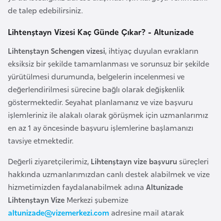
k
de talep edebilirsiniz.
a
Lihtenştayn Vizesi Kaç Günde Çıkar? - Altunizade
D
Lihtenştayn Schengen vizesi
, ihtiyaç duyulan evrakların
e
eksiksiz bir şekilde tamamlanması ve sorunsuz bir şekilde
m
yürütülmesi durumunda, belgelerin incelenmesi ve
o
değerlendirilmesi sürecine bağlı olarak değişkenlik
k
göstermektedir. Seyahat planlamanız ve vize başvuru
r
işlemleriniz ile alakalı olarak görüşmek için uzmanlarımız
a
en az 1 ay öncesinde başvuru işlemlerine başlamanızı
t
tavsiye etmektedir.
i
Değerli ziyaretçilerimiz,
Lihtenştayn vize başvuru
süreçleri
k
hakkında uzmanlarımızdan canlı destek alabilmek ve vize
K
hizmetimizden faydalanabilmek adına
Altunizade
o
Lihtenştayn Vize
Merkezi şubemize
n
altunizade@vizemerkezi.com
adresine mail atarak
g