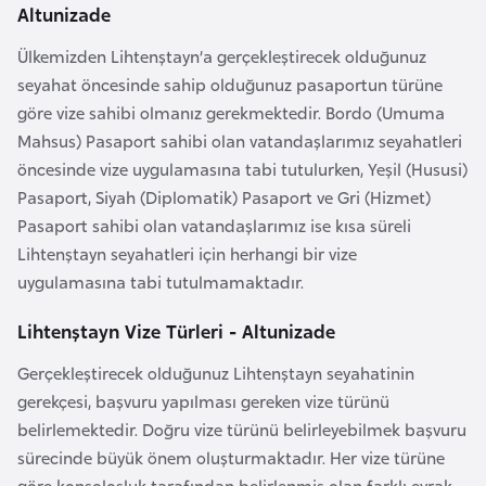
i
Altunizade
n
Ülkemizden Lihtenştayn’a gerçekleştirecek olduğunuz
seyahat öncesinde sahip olduğunuz pasaportun türüne
B
göre vize sahibi olmanız gerekmektedir. Bordo (Umuma
o
Mahsus) Pasaport sahibi olan vatandaşlarımız seyahatleri
s
öncesinde vize uygulamasına tabi tutulurken, Yeşil (Hususi)
n
Pasaport, Siyah (Diplomatik) Pasaport ve Gri (Hizmet)
a
Pasaport sahibi olan vatandaşlarımız ise kısa süreli
H
Lihtenştayn seyahatleri için herhangi bir vize
e
uygulamasına tabi tutulmamaktadır.
r
s
Lihtenştayn Vize Türleri - Altunizade
e
Gerçekleştirecek olduğunuz Lihtenştayn seyahatinin
k
gerekçesi, başvuru yapılması gereken vize türünü
belirlemektedir. Doğru vize türünü belirleyebilmek başvuru
B
sürecinde büyük önem oluşturmaktadır. Her vize türüne
u
göre konsolosluk tarafından belirlenmiş olan farklı evrak