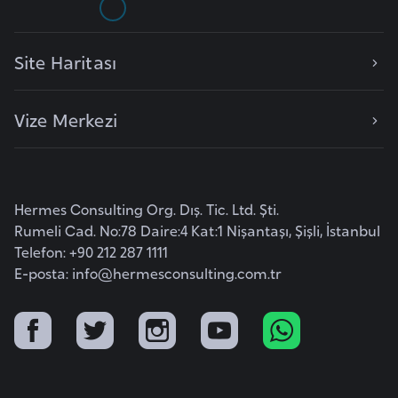
e
n
Site Haritası
i
s
t
Vize Merkezi
a
n
Hermes Consulting Org. Dış. Tic. Ltd. Şti.
E
Rumeli Cad. No:78 Daire:4 Kat:1 Nişantaşı, Şişli, İstanbul
s
Telefon: +90 212 287 1111
t
E-posta:
info@hermesconsulting.com.tr
o
n
y
a