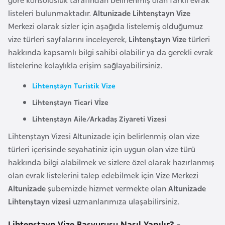
l
listeleri bulunmaktadır.
Altunizade Lihtenştayn Vize
g
Merkezi olarak sizler için aşağıda listelemiş olduğumuz
a
vize türleri sayfalarını inceleyerek,
Lihtenştayn Vize
türleri
r
hakkında kapsamlı bilgi sahibi olabilir ya da gerekli evrak
i
listelerine kolaylıkla erişim sağlayabilirsiniz.
s
t
Lihtenştayn Turistik Vize
a
Lihtenştayn Ticari Vİze
n
Lihtenştayn Aile/Arkadaş Ziyareti Vizesi
Lihtenştayn Vizesi Altunizade için belirlenmiş olan vize
B
türleri içerisinde seyahatiniz için uygun olan vize türü
u
hakkında bilgi alabilmek ve sizlere özel olarak hazırlanmış
r
olan evrak listelerini talep edebilmek için Vize Merkezi
k
Altunizade
şubemizde hizmet vermekte olan
Altunizade
i
Lihtenştayn vizesi
uzmanlarımıza ulaşabilirsiniz.
n
a
Lihtenştayn Vize Başvurusu Nasıl Yapılır? -