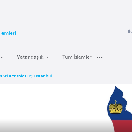
İl
şlemleri
Vatandaşlık
Tüm İşlemler
ahri Konsolosluğu İstanbul