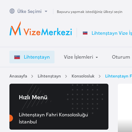
Ülke Seçimi
A
Başvuru yapmak istediğiniz ülkeyi seçin
v
u
Lihtenştayn Vize İ
s
t
r
Lihtenştayn
Vize İşlemleri
Oturum
a
l
y
Anasayfa
Lihtenştayn
Konsolosluk
Lihtenştayn F
a
Hızlı Menü
A
v
u
Lihtenştayn Fahri Konsolosluğu
İstanbul
s
t