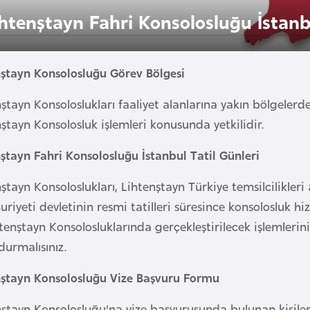
ihtenştayn Fahri Konsolosluğu İstanb
nştayn Konsolosluğu Görev Bölgesi
ştayn Konsoloslukları faaliyet alanlarına yakın bölgelerde
ştayn Konsolosluk işlemleri konusunda yetkilidir.
ştayn Fahri Konsolosluğu İstanbul Tatil Günleri
ştayn Konsoloslukları, Lihtenştayn Türkiye temsilcilikleri
iyeti devletinin resmi tatilleri süresince konsolosluk hi
tenştayn Konsolosluklarında gerçekleştirilecek işlemlerini
urmalısınız.
nştayn Konsolosluğu Vize Başvuru Formu
nştayn Konsolosluğu'na vize başvurusunda bulunan kişile