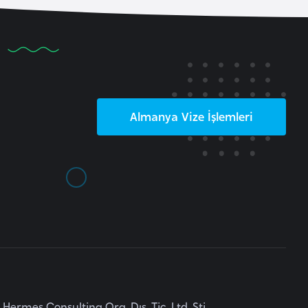
Almanya
Vize İşlemleri
Hermes Consulting Org. Dış. Tic. Ltd. Şti.