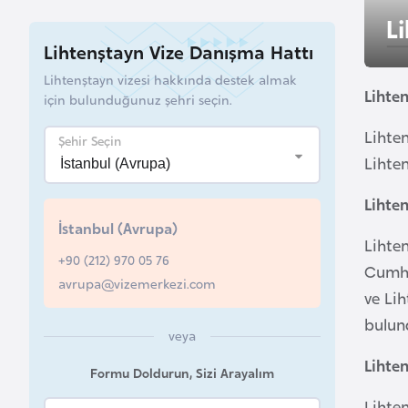
u
L
r
Lihtenştayn Vize Danışma Hattı
y
Lihtenştayn vizesi hakkında destek almak
a
Lihte
için bulunduğunuz şehri seçin.
Lihten
A
Şehir Seçin
Lihten
z
e
Lihten
r
İstanbul (Avrupa)
b
Lihten
a
+90 (212) 970 05 76
Cumhur
y
avrupa@vizemerkezi.com
ve Lih
c
bulund
a
veya
n
Lihte
Formu Doldurun, Sizi Arayalım
Lihte
B