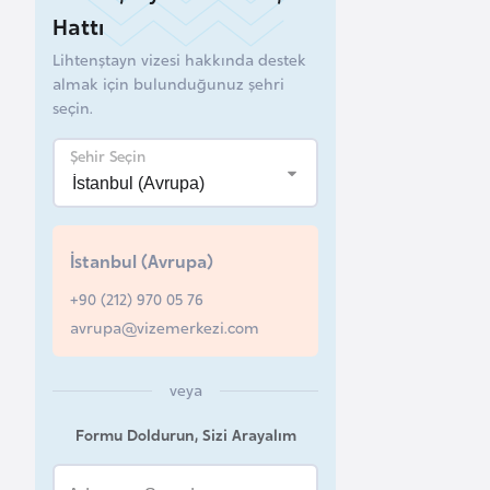
Hattı
B
Lihtenştayn vizesi hakkında destek
e
almak için bulunduğunuz şehri
l
seçin.
a
r
Şehir Seçin
u
s
İstanbul (Avrupa)
B
+90 (212) 970 05 76
e
avrupa@vizemerkezi.com
l
ç
i
veya
k
Formu Doldurun, Sizi Arayalım
a