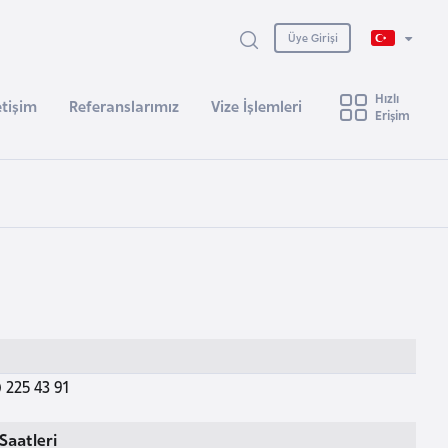
Üye Girişi
Hızlı
etişim
Referanslarımız
Vize İşlemleri
Erişim
 225 43 91
Saatleri