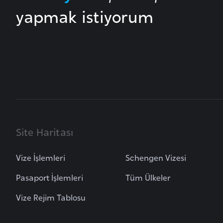
yapmak istiyorum
B
u
l
g
a
r
i
s
t
Site Haritası
a
n
Vize İşlemleri
Schengen Vizesi
Pasaport İşlemleri
Tüm Ülkeler
B
u
Vize Rejim Tablosu
r
k