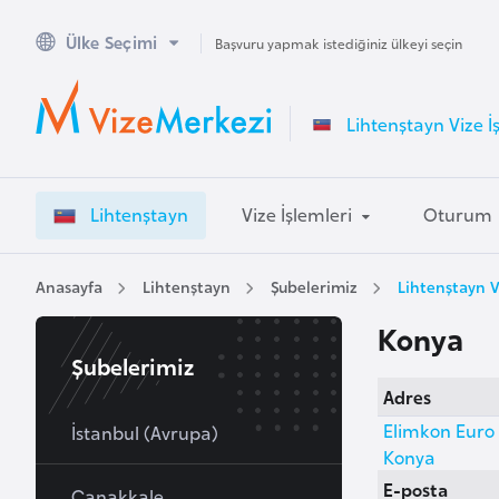
Ülke Seçimi
A
Başvuru yapmak istediğiniz ülkeyi seçin
v
u
Lihtenştayn Vize İ
s
t
r
Lihtenştayn
Vize İşlemleri
Oturum
a
l
y
Anasayfa
Lihtenştayn
Şubelerimiz
Lihtenştayn V
a
Konya
Şubelerimiz
A
Adres
v
Elimkon Euro 
u
İstanbul (Avrupa)
Konya
s
E-posta
t
Çanakkale