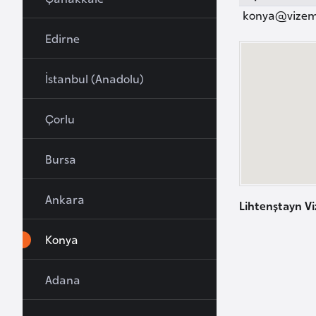
u
konya@vizem
r
Edirne
y
a
İstanbul (Anadolu)
A
Çorlu
z
e
Bursa
r
b
Ankara
a
Lihtenştayn Vi
y
c
Konya
a
n
Adana
B