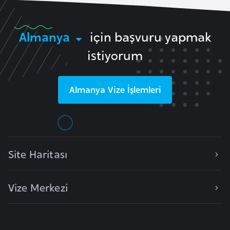
i
n
Almanya
için başvuru yapmak
B
istiyorum
o
s
n
Almanya
Vize İşlemleri
a
H
e
r
Site Haritası
s
e
k
Vize Merkezi
B
u