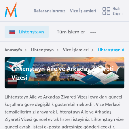
u
Hızlı
s
Referanslarımız
Vize İşlemleri
Başvuru yapmak istediğiniz ülkeyi seçin
Erişim
L
İ
Üye
t
Ülke Seçimi
i
Girişi
r
h
l
Lihtenştayn
Tüm İşlemler
a
t
l
e
e
y
n
Anasayfa
Lihtenştayn
Vize İşlemleri
Lihtenştayn Aile
t
a
ş
t
i
Lihtenştayn Aile ve Arkadaş Ziyareti
a
A
y
Vizesi
ş
v
n
u
i
V
s
i
Lihtenştayn Aile ve Arkadaş Ziyareti Vizesi evrakları güncel
m
t
z
koşullara göre değişiklik gösterebilmektedir. Vize Merkezi
u
e
temsilcilerimizi arayarak Lihtenştayn Aile ve Arkadaş
r
İ
Ziyareti Vizesi güncel evrak listesi isteyiniz. Lihtenştayn vize
y
ş
güncel evrak listesi e-posta adresinize gönderilecektir.