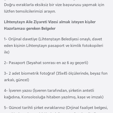
a
l
Doğru evraklarla eksiksiz bir vize başvurusu yapmak için
e
lütfen temsilcilerimizi arayın.
m
A
l
Lihtenştayn Aile Ziyareti Vizesi almak isteyen kişiler
z
e
Hazırlaması gereken Belgeler
e
r
r
i
1- Orijinal davetiye (Lihtenştayn Belediyesi onaylı, davet
b
eden kişinin Lihtenştayn pasaport ve kimlik fotokopileri
a
ile)
y
2- Pasaport (Seyahat sonrası en az 6 ay geçerli)
c
a
3- 2 adet biometrik fotoğraf (35x45 ölçülerinde, beyaz fon
n
arkalı, güncel)
4- İşveren yazısı (İşveren tarafından, şirketin antetli
B
kağıdına, Konsolosluğa hitaben yazılmış, kaşe ve imzalı)
a
h
5- Güncel tarihli şirket evraklarınız (Orjinal faaliyet belgesi,
r