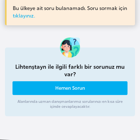
a
Bu ülkeye ait soru bulanamadı. Soru sormak için
tıklayınız.
r
u
s
B
e
Lihtenştayn ile ilgili farklı bir sorunuz mu
l
var?
ç
i
Hemen Sorun
k
a
Alanlarında uzman danışmanlarımız sorularınızı en kısa süre
içinde cevaplayacaktır.
B
e
n