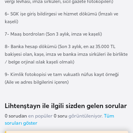
vergi levhası, imza sirküleri, sicil gazete fotokopileri)
e
y
6- SGK işe giriş bildirgesi ve hizmet dökümü (İmzalı ve
n
kaşeli)
7- Maaş bordroları (Son 3 aylık, imza ve kaşeli)
B
a
8- Banka hesap dökümü (Son 3 aylık, en az 35.000 TL
n
bakiyesi olan, kaşe, imza ve banka imza sirküleri ile birlikte
g
/ belge orjinal ıslak kaşeli olmalı)
l
9- Kimlik fotokopisi ve tam vukuatlı nüfus kayıt örneği
a
(Aile ve adres bilgilerini içeren)
d
e
ş
Lihtenştayn ile ilgili sizden gelen sorular
0 sorudan
en popüler
0 soru
görüntüleniyor.
Tüm
B
soruları göster
e
l