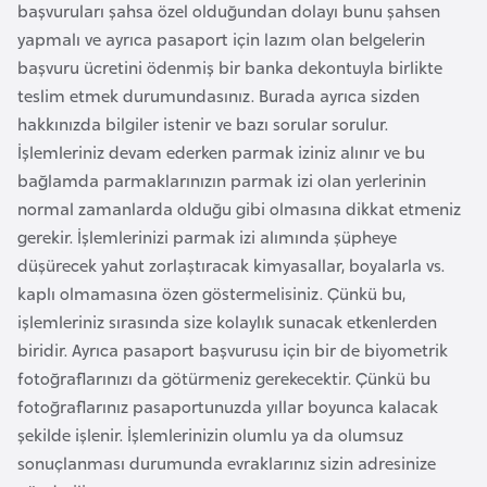
başvuruları şahsa özel olduğundan dolayı bunu şahsen
r
yapmalı ve ayrıca pasaport için lazım olan belgelerin
i
başvuru ücretini ödenmiş bir banka dekontuyla birlikte
y
teslim etmek durumundasınız. Burada ayrıca sizden
e
hakkınızda bilgiler istenir ve bazı sorular sorulur.
t
İşlemleriniz devam ederken parmak iziniz alınır ve bu
i
bağlamda parmaklarınızın parmak izi olan yerlerinin
normal zamanlarda olduğu gibi olmasına dikkat etmeniz
C
gerekir. İşlemlerinizi parmak izi alımında şüpheye
e
düşürecek yahut zorlaştıracak kimyasallar, boyalarla vs.
z
kaplı olmamasına özen göstermelisiniz. Çünkü bu,
a
işlemleriniz sırasında size kolaylık sunacak etkenlerden
y
biridir. Ayrıca pasaport başvurusu için bir de biyometrik
i
fotoğraflarınızı da götürmeniz gerekecektir. Çünkü bu
r
fotoğraflarınız pasaportunuzda yıllar boyunca kalacak
şekilde işlenir. İşlemlerinizin olumlu ya da olumsuz
sonuçlanması durumunda evraklarınız sizin adresinize
C