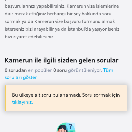
k
başvurularınızı yapabilirsiniz. Kamerun vize işlemlerine
a
dair merak ettiğiniz herhangi bir şey hakkında soru
sormak ya da Kamerun vize başvuru formunu almak
D
isterseniz bizi arayabilir ya da İstanbul’da yaşıyor iseniz
e
bizi ziyaret edebilirsiniz.
m
o
Kamerun ile ilgili sizden gelen sorular
k
r
0 sorudan
en popüler
0 soru
görüntüleniyor.
Tüm
a
soruları göster
t
i
Bu ülkeye ait soru bulanamadı. Soru sormak için
k
tıklayınız.
K
o
n
g