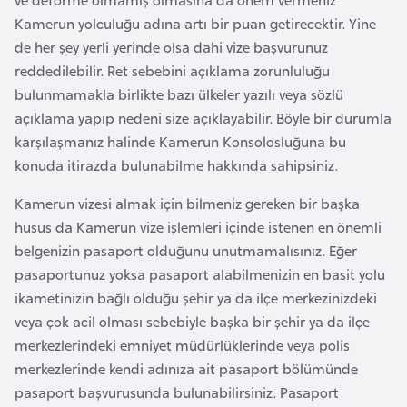
F
Kamerun yolculuğu adına artı bir puan getirecektir. Yine
a
de her şey yerli yerinde olsa dahi vize başvurunuz
s
reddedilebilir. Ret sebebini açıklama zorunluluğu
o
bulunmamakla birlikte bazı ülkeler yazılı veya sözlü
açıklama yapıp nedeni size açıklayabilir. Böyle bir durumla
Ç
karşılaşmanız halinde Kamerun Konsolosluğuna bu
a
konuda itirazda bulunabilme hakkında sahipsiniz.
d
Kamerun vizesi almak için bilmeniz gereken bir başka
husus da Kamerun vize işlemleri içinde istenen en önemli
Ç
belgenizin pasaport olduğunu unutmamalısınız. Eğer
e
pasaportunuz yoksa pasaport alabilmenizin en basit yolu
k
ikametinizin bağlı olduğu şehir ya da ilçe merkezinizdeki
C
veya çok acil olması sebebiyle başka bir şehir ya da ilçe
u
merkezlerindeki emniyet müdürlüklerinde veya polis
m
merkezlerinde kendi adınıza ait pasaport bölümünde
h
pasaport başvurusunda bulunabilirsiniz. Pasaport
u