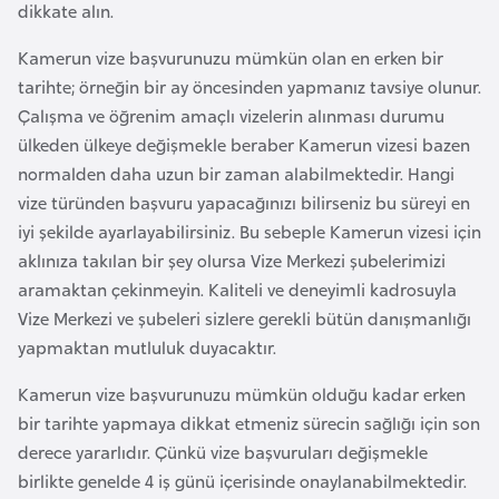
i
dikkate alın.
n
Kamerun vize başvurunuzu mümkün olan en erken bir
tarihte; örneğin bir ay öncesinden yapmanız tavsiye olunur.
B
Çalışma ve öğrenim amaçlı vizelerin alınması durumu
o
ülkeden ülkeye değişmekle beraber Kamerun vizesi bazen
s
normalden daha uzun bir zaman alabilmektedir. Hangi
n
vize türünden başvuru yapacağınızı bilirseniz bu süreyi en
a
iyi şekilde ayarlayabilirsiniz. Bu sebeple Kamerun vizesi için
H
aklınıza takılan bir şey olursa Vize Merkezi şubelerimizi
e
aramaktan çekinmeyin. Kaliteli ve deneyimli kadrosuyla
r
Vize Merkezi ve şubeleri sizlere gerekli bütün danışmanlığı
s
yapmaktan mutluluk duyacaktır.
e
k
Kamerun vize başvurunuzu mümkün olduğu kadar erken
bir tarihte yapmaya dikkat etmeniz sürecin sağlığı için son
derece yararlıdır. Çünkü vize başvuruları değişmekle
B
birlikte genelde 4 iş günü içerisinde onaylanabilmektedir.
u