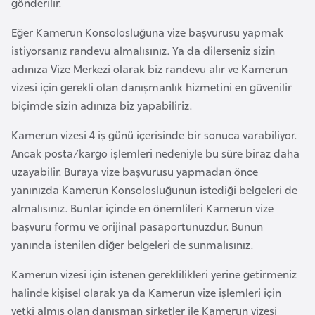
gönderilir.
i
b
Eğer Kamerun Konsolosluğuna vize başvurusu yapmak
u
istiyorsanız randevu almalısınız. Ya da dilerseniz sizin
t
adınıza Vize Merkezi olarak biz randevu alır ve Kamerun
i
vizesi için gerekli olan danışmanlık hizmetini en güvenilir
biçimde sizin adınıza biz yapabiliriz.
Ç
Kamerun vizesi 4 iş günü içerisinde bir sonuca varabiliyor.
i
Ancak posta/kargo işlemleri nedeniyle bu süre biraz daha
n
uzayabilir. Buraya vize başvurusu yapmadan önce
yanınızda Kamerun Konsolosluğunun istediği belgeleri de
D
almalısınız. Bunlar içinde en önemlileri Kamerun vize
a
başvuru formu ve orijinal pasaportunuzdur. Bunun
n
yanında istenilen diğer belgeleri de sunmalısınız.
i
m
Kamerun vizesi için istenen gereklilikleri yerine getirmeniz
a
halinde kişisel olarak ya da Kamerun vize işlemleri için
r
yetki almış olan danışman şirketler ile Kamerun vizesi