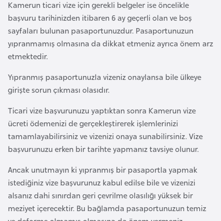
Kamerun ticari vize için gerekli belgeler ise öncelikle
l
başvuru tarihinizden itibaren 6 ay geçerli olan ve boş
g
sayfaları bulunan pasaportunuzdur. Pasaportunuzun
a
yıpranmamış olmasına da dikkat etmeniz ayrıca önem arz
r
etmektedir.
i
s
Yıpranmış pasaportunuzla vizeniz onaylansa bile ülkeye
t
girişte sorun çıkması olasıdır.
a
n
Ticari vize başvurunuzu yaptıktan sonra Kamerun vize
ücreti ödemenizi de gerçekleştirerek işlemlerinizi
tamamlayabilirsiniz ve vizenizi onaya sunabilirsiniz. Vize
B
başvurunuzu erken bir tarihte yapmanız tavsiye olunur.
u
r
Ancak unutmayın ki yıpranmış bir pasaportla yapmak
k
istediğiniz vize başvurunuz kabul edilse bile ve vizenizi
i
alsanız dahi sınırdan geri çevrilme olasılığı yüksek bir
n
meziyet içerecektir. Bu bağlamda pasaportunuzun temiz
a
ve deforme olmamış olmasına da önem vermeniz