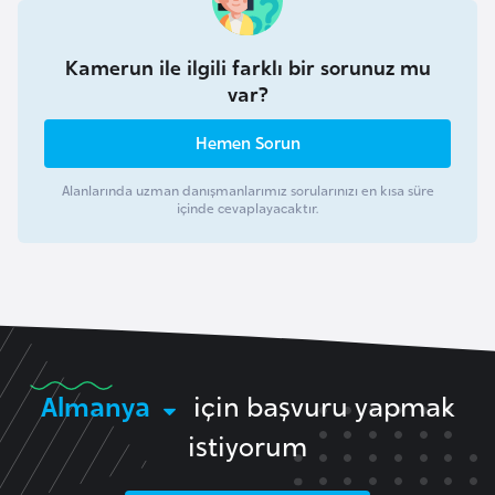
o
Kamerun ile ilgili farklı bir sorunuz mu
B
var?
u
l
Hemen Sorun
g
Alanlarında uzman danışmanlarımız sorularınızı en kısa süre
a
içinde cevaplayacaktır.
r
i
s
t
a
n
Almanya
için başvuru yapmak
E
istiyorum
r
m