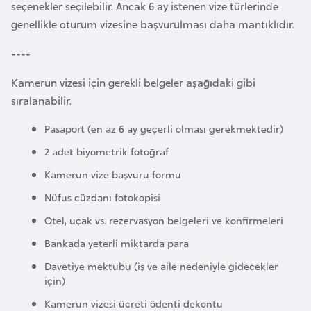
seçenekler seçilebilir. Ancak 6 ay istenen vize türlerinde
e
genellikle oturum vizesine başvurulması daha mantıklıdır.
y
n
----
Kamerun vizesi için gerekli belgeler aşağıdaki gibi
B
sıralanabilir.
a
n
Pasaport (en az 6 ay geçerli olması gerekmektedir)
g
2 adet biyometrik fotoğraf
l
Kamerun vize başvuru formu
a
d
Nüfus cüzdanı fotokopisi
e
Otel, uçak vs. rezervasyon belgeleri ve konfirmeleri
ş
Bankada yeterli miktarda para
Davetiye mektubu (iş ve aile nedeniyle gidecekler
B
için)
e
Kamerun vizesi ücreti ödenti dekontu
l