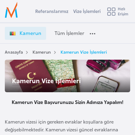
u
Hızlı
s
Referanslarımız
Vize İşlemleri
Başvuru yapmak istediğiniz ülkeyi seçin
Erişim
K
İ
Üye
t
Ülke Seçimi
a
Girişi
r
m
l
Kamerun
Tüm İşlemler
a
e
l
e
r
y
u
Anasayfa
Kamerun
Kamerun Vize İşlemleri
t
a
n
V
i
i
A
Kamerun Vize İşlemleri
z
ş
v
e
u
i
İ
s
ş
Kamerun Vize Başvurunuzu Sizin Adınıza Yapalım!
m
t
l
u
e
r
Kamerun vizesi için gereken evraklar koşullara göre
m
y
değişebilmektedir. Kamerun vizesi güncel evraklarına
l