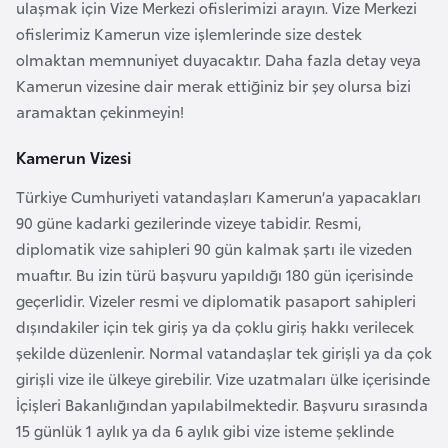
a
e
ulaşmak için Vize Merkezi ofislerimizi arayın. Vize Merkezi
r
ofislerimiz Kamerun vize işlemlerinde size destek
i
olmaktan memnuniyet duyacaktır. Daha fazla detay veya
A
Kamerun vizesine dair merak ettiğiniz bir şey olursa bizi
z
aramaktan çekinmeyin!
e
r
Kamerun Vizesi
b
a
Türkiye Cumhuriyeti vatandaşları Kamerun’a yapacakları
y
90 güne kadarki gezilerinde vizeye tabidir. Resmi,
c
diplomatik vize sahipleri 90 gün kalmak şartı ile vizeden
a
muaftır. Bu izin türü başvuru yapıldığı 180 gün içerisinde
n
geçerlidir. Vizeler resmi ve diplomatik pasaport sahipleri
dışındakiler için tek giriş ya da çoklu giriş hakkı verilecek
şekilde düzenlenir. Normal vatandaşlar tek girişli ya da çok
B
girişli vize ile ülkeye girebilir. Vize uzatmaları ülke içerisinde
a
İçişleri Bakanlığından yapılabilmektedir. Başvuru sırasında
h
15 günlük 1 aylık ya da 6 aylık gibi vize isteme şeklinde
r