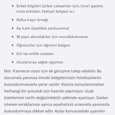
Şirket bilgileri (şirket çalışanları için, ticari gazete,
a
imza sirküleri, faaliyet belgesi vs.)
r
u
Nüfus kayıt örneği
s
Aşı kartı (özellikle sarıhumma)
18 yaşın altındakiler için muvafakatname
B
Öğrenciler için öğrenci belgesi
e
Evli ise evlilik cüzdanı
l
ç
Uluslararası sağlık sigortası
i
Not: Kamerun vizesi için ek görüşme talep edebilir. Bu
k
durumda yanınıza önceki belgelerinizin fotokopilerini
a
bulundurmanızda yarar vardır. Vizeniz sonuçlanmadan
herhangi bir yolculuk için hazırlık yapmayın. Uçak
B
biletlerinizi tarihi değiştirilebilir şeklinde ayarlayın. Sizden
e
istenen evraklarınızı ayrıca seyahatiniz sırasında yanınızda
n
bulundurmaya dikkat edin. Aşılar konusundaki uyarıları