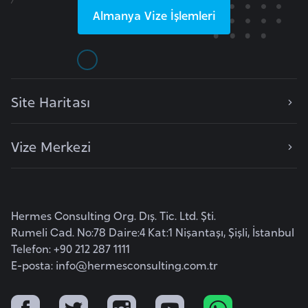
Almanya
Vize İşlemleri
e
n
i
s
t
Site Haritası
a
n
Vize Merkezi
E
s
t
Hermes Consulting Org. Dış. Tic. Ltd. Şti.
o
Rumeli Cad. No:78 Daire:4 Kat:1 Nişantaşı, Şişli, İstanbul
n
Telefon: +90 212 287 1111
y
E-posta:
info@hermesconsulting.com.tr
a