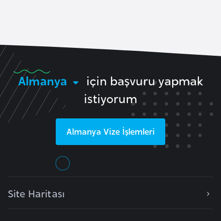
a
e
r
i
A
z
e
r
Almanya
için başvuru yapmak
b
istiyorum
a
y
c
Almanya
Vize İşlemleri
a
n
B
a
Site Haritası
h
r