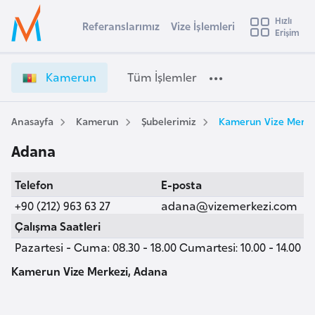
u
Hızlı
s
Referanslarımız
Vize İşlemleri
Başvuru yapmak istediğiniz ülkeyi seçin
Erişim
K
İ
Üye
t
Ülke Seçimi
a
Girişi
r
m
l
Kamerun
Tüm İşlemler
a
e
l
e
r
y
u
Anasayfa
Kamerun
Şubelerimiz
Kamerun Vize Merke
t
a
n
Adana
V
i
i
A
Telefon
E-posta
z
ş
v
e
+90 (212) 963 63 27
adana@vizemerkezi.com
u
i
İ
Çalışma Saatleri
s
ş
Pazartesi - Cuma: 08.30 - 18.00 Cumartesi: 10.00 - 14.00
m
t
l
u
e
Kamerun Vize Merkezi, Adana
r
m
y
l