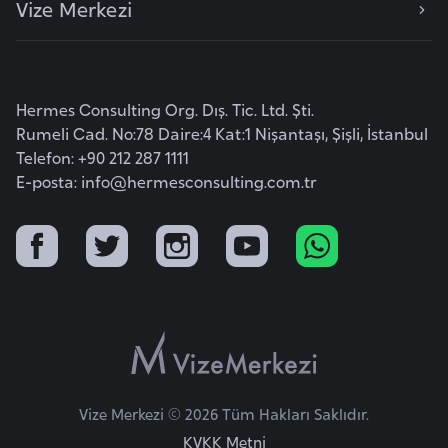
Vize Merkezi
e
y
n
Hermes Consulting Org. Dış. Tic. Ltd. Şti.
B
Rumeli Cad. No:78 Daire:4 Kat:1 Nişantaşı, Şişli, İstanbul
a
Telefon: +90 212 287 1111
n
E-posta:
info@hermesconsulting.com.tr
g
l
a
d
e
ş
B
Vize Merkezi © 2026 Tüm Hakları Saklıdır.
e
KVKK Metni
l