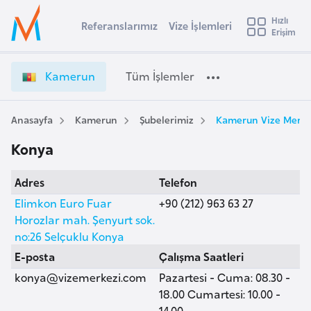
u
Hızlı
s
Referanslarımız
Vize İşlemleri
Başvuru yapmak istediğiniz ülkeyi seçin
Erişim
K
İ
Üye
t
Ülke Seçimi
a
Girişi
r
m
l
Kamerun
Tüm İşlemler
a
e
l
e
r
y
u
Anasayfa
Kamerun
Şubelerimiz
Kamerun Vize Merke
t
a
n
Konya
V
i
i
A
Adres
Telefon
z
ş
v
e
Elimkon Euro Fuar
+90 (212) 963 63 27
u
i
İ
Horozlar mah. Şenyurt sok.
s
ş
no:26 Selçuklu Konya
m
t
l
E-posta
Çalışma Saatleri
u
e
konya@vizemerkezi.com
Pazartesi - Cuma: 08.30 -
r
m
18.00 Cumartesi: 10.00 -
y
l
14.00