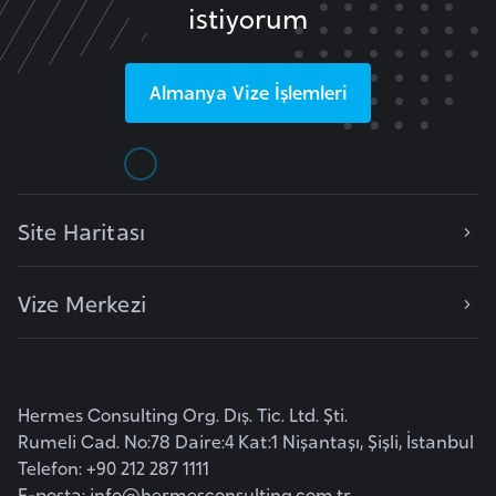
istiyorum
e
y
n
Almanya
Vize İşlemleri
B
a
n
g
Site Haritası
l
a
Vize Merkezi
d
e
ş
Hermes Consulting Org. Dış. Tic. Ltd. Şti.
B
Rumeli Cad. No:78 Daire:4 Kat:1 Nişantaşı, Şişli, İstanbul
e
Telefon: +90 212 287 1111
l
E-posta:
info@hermesconsulting.com.tr