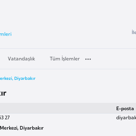
İl
mleri
Vatandaşlık
Tüm İşlemler
rkezi, Diyarbakır
ır
E-posta
63 27
diyarba
Merkezi, Diyarbakır