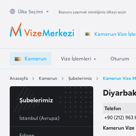
Ülke Seçimi
A
Başvuru yapmak istediğiniz ülkeyi seçin
v
u
Kamerun Vize İşle
s
t
r
Kamerun
Vize İşlemleri
Oturum
a
l
y
Anasayfa
Kamerun
Şubelerimiz
Kamerun Vize Me
a
Diyarbak
Şubelerimiz
A
Telefon
v
+90 (212) 963 
u
İstanbul (Avrupa)
s
Kamerun Vize 
t
Edirne