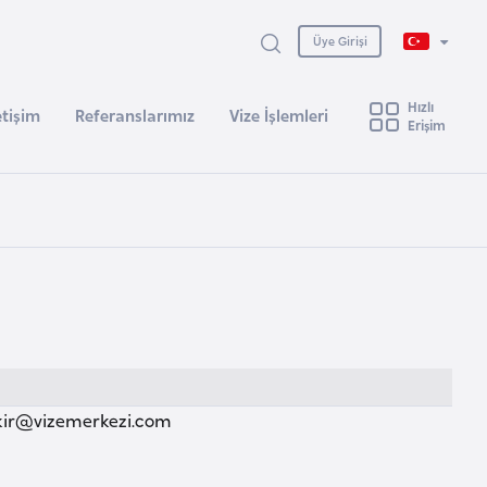
Üye Girişi
Hızlı
etişim
Referanslarımız
Vize İşlemleri
Erişim
kir@vizemerkezi.com