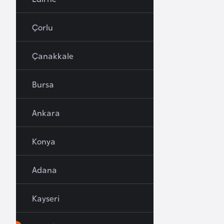
u
r
Çorlu
y
a
Çanakkale
A
Bursa
z
e
Ankara
r
b
Konya
a
y
c
Adana
a
n
Kayseri
B