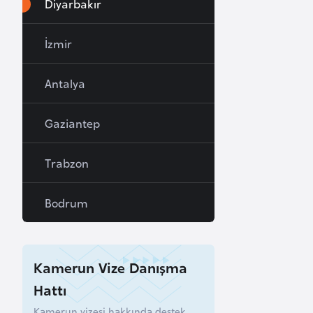
Diyarbakır
a
h
İzmir
r
e
Antalya
y
n
Gaziantep
B
Trabzon
a
n
Bodrum
g
l
a
d
Kamerun Vize Danışma
e
Hattı
ş
Kamerun vizesi hakkında destek