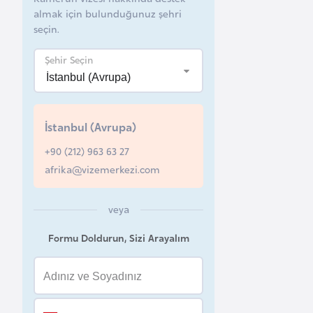
almak için bulunduğunuz şehri
B
seçin.
e
l
Şehir Seçin
a
r
u
İstanbul (Avrupa)
s
+90 (212) 963 63 27
afrika@vizemerkezi.com
B
e
veya
l
ç
Formu Doldurun, Sizi Arayalım
i
k
a