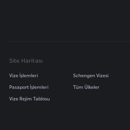
B
u
l
g
a
r
Site Haritası
i
s
t
Vize İşlemleri
Schengen Vizesi
a
Pasaport İşlemleri
Tüm Ülkeler
n
Vize Rejim Tablosu
B
u
r
k