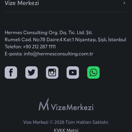
Vize Merkezi
e
y
n
Hermes Consulting Org. Dış. Tic. Ltd. Şti.
B
Rumeli Cad. No:78 Daire:4 Kat:1 Nişantaşı, Şişli, İstanbul
a
Telefon: +90 212 287 1111
n
E-posta:
info@hermesconsulting.com.tr
g
l
a
d
e
ş
B
Vize Merkezi © 2026 Tüm Hakları Saklıdır.
e
KVKK Metni
l