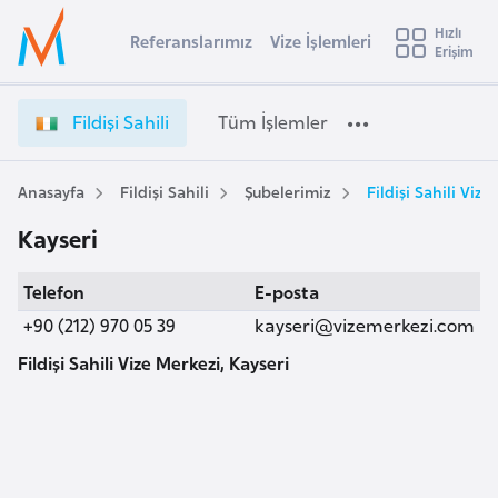
u
Hızlı
s
Referanslarımız
Vize İşlemleri
Başvuru yapmak istediğiniz ülkeyi seçin
Erişim
F
İ
Üye
t
Ülke Seçimi
i
Girişi
r
l
l
Fildişi Sahili
Tüm İşlemler
a
d
l
e
i
y
ş
Anasayfa
Fildişi Sahili
Şubelerimiz
Fildişi Sahili Vize
t
a
i
Kayseri
S
i
a
A
Telefon
E-posta
h
ş
v
i
+90 (212) 970 05 39
kayseri@vizemerkezi.com
u
i
l
s
Fildişi Sahili Vize Merkezi, Kayseri
i
m
t
V
u
i
r
z
y
e