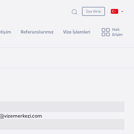
Üye Girişi
Hızlı
etişim
Referanslarımız
Vize İşlemleri
Erişim
@vizemerkezi.com