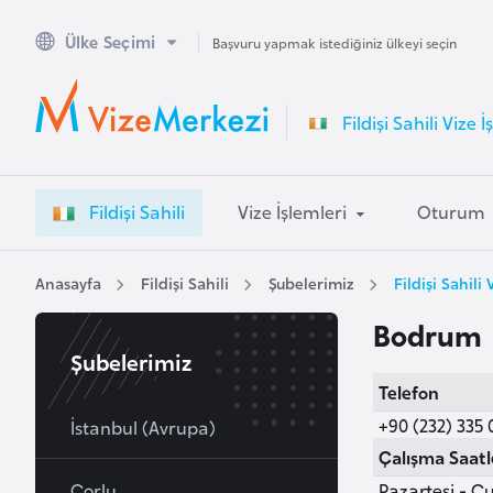
Ülke Seçimi
A
Başvuru yapmak istediğiniz ülkeyi seçin
v
u
Fildişi Sahili Vize 
s
t
r
Fildişi Sahili
Vize İşlemleri
Oturum
a
l
y
Anasayfa
Fildişi Sahili
Şubelerimiz
Fildişi Sahil
a
Bodrum
Şubelerimiz
A
Telefon
v
+90 (232) 335 
u
İstanbul (Avrupa)
s
Çalışma Saatl
t
Çorlu
Pazartesi - Cu