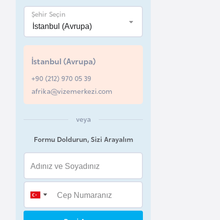
Şehir Seçin
B
e
l
a
İstanbul (Avrupa)
r
+90 (212) 970 05 39
u
afrika@vizemerkezi.com
s
veya
B
e
Formu Doldurun, Sizi Arayalım
l
ç
i
k
a