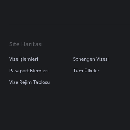
B
u
l
g
Site Haritası
a
r
Vize İşlemleri
Schengen Vizesi
i
s
Pasaport İşlemleri
Tüm Ülkeler
t
Vize Rejim Tablosu
a
n
B
u
r
k