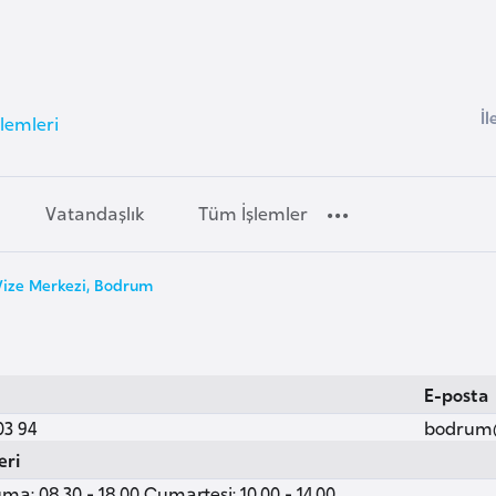
İl
İşlemleri
Vatandaşlık
Tüm İşlemler
i Vize Merkezi, Bodrum
E-posta
03 94
bodrum
eri
ma: 08.30 - 18.00 Cumartesi: 10.00 - 14.00