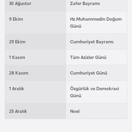
30 Ağustor
Zafer Bayramı
e
y
9 Ekim
Hz.Muhammedin Doğum
n
Günü
B
29 Ekim
Cumhuriyet Bayramı
a
n
1 Kasım
Tüm Azizler Günü
g
l
28 Kasım
Cumhuriyet Günü
a
d
1 Aralık
Özgürlük ve Demokrasi
e
Günü
ş
25 Aralık
Noel
B
e
l