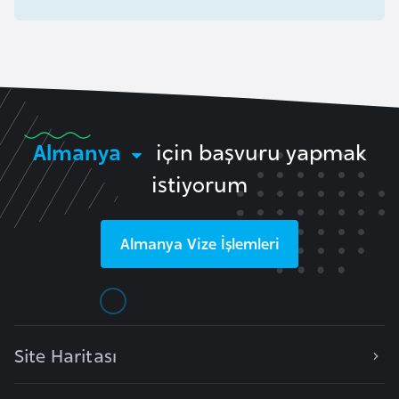
i
n
B
o
s
Almanya
için başvuru yapmak
n
a
istiyorum
H
e
Almanya
Vize İşlemleri
r
s
e
k
Site Haritası
B
u