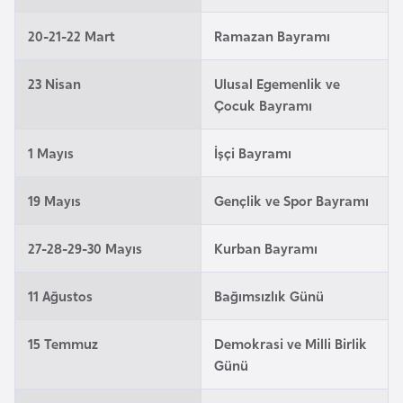
a
20-21-22 Mart
Ramazan Bayramı
A
23 Nisan
Ulusal Egemenlik ve
z
Çocuk Bayramı
e
r
1 Mayıs
İşçi Bayramı
b
a
19 Mayıs
Gençlik ve Spor Bayramı
y
c
a
27-28-29-30 Mayıs
Kurban Bayramı
n
11 Ağustos
Bağımsızlık Günü
B
15 Temmuz
Demokrasi ve Milli Birlik
a
Günü
h
r