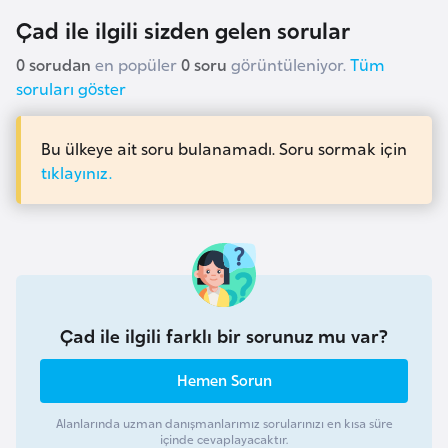
a
Çad ile ilgili sizden gelen sorular
r
0 sorudan
en popüler
0 soru
görüntüleniyor.
Tüm
u
soruları göster
s
Bu ülkeye ait soru bulanamadı. Soru sormak için
B
tıklayınız.
e
l
ç
i
k
a
Çad ile ilgili farklı bir sorunuz mu var?
B
Hemen Sorun
e
Alanlarında uzman danışmanlarımız sorularınızı en kısa süre
n
içinde cevaplayacaktır.