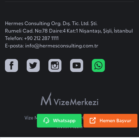
r
i
Hermes Consulting Org. Dış. Tic. Ltd. Şti.
y
Rumeli Cad. No:78 Daire:4 Kat:1 Nişantaşı, Şişli, İstanbul
e
Telefon: +90 212 287 1111
t
E-posta:
info@hermesconsulting.com.tr
i
C
e
z
a
y
i
r
Vize Merkezi © 2026 Tüm Hakları Saklıdır.
Whatsapp
Hemen Başvur
KVKK Metni
C