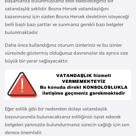
başarılarda bulunmuşsanız elde edebileceğiniz bir
e
vatandaşlık şeklidir. Bosna Hersek vatandaşlığını
y
kazanmanız için sizden Bosna Hersek devletinin isteyeceği
n
belli başlı bazı şartlar ve sunmanız gerekli bazı belgeler
bulunmaktadır.
B
Daha önce kullandığınız oturum izinleriniz ve bu izinler
a
süresinde göstermiş olduğunuz davranışlar da ayrıca size
n
büyük bir yarar sağlayacaktır.
g
l
a
d
e
ş
Eğer evlilik gibi bir nedenden dolayı vatandaşlık
başvurusunda bulunacaksanız evliliğinizi ispat edecek
B
belgeleri yanınızda bulundurmanız sürecin sağlığı için son
e
derece önemlidir.
l