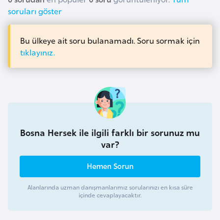
l
soruları göster
g
a
Bu ülkeye ait soru bulanamadı. Soru sormak için
r
tıklayınız.
i
s
t
a
n
Bosna Hersek ile ilgili farklı bir sorunuz mu
B
var?
u
r
Hemen Sorun
k
Alanlarında uzman danışmanlarımız sorularınızı en kısa süre
i
içinde cevaplayacaktır.
n
a