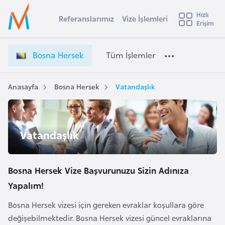
u
Hızlı
s
Referanslarımız
Vize İşlemleri
Başvuru yapmak istediğiniz ülkeyi seçin
Erişim
B
İ
Üye
t
Ülke Seçimi
o
Girişi
r
s
l
Bosna Hersek
Tüm İşlemler
a
n
l
e
a
y
H
Anasayfa
Bosna Hersek
Vatandaşlık
t
a
e
r
i
s
A
Vatandaşlık
e
ş
v
k
u
i
V
s
i
Bosna Hersek Vize Başvurunuzu Sizin Adınıza
m
t
z
Yapalım!
u
e
r
Bosna Hersek vizesi için gereken evraklar koşullara göre
İ
y
ş
değişebilmektedir. Bosna Hersek vizesi güncel evraklarına