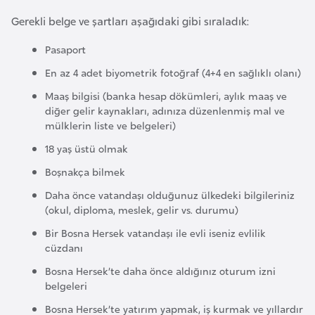
a
Gerekli belge ve şartları aşağıdaki gibi sıraladık:
r
Pasaport
u
s
En az 4 adet biyometrik fotoğraf (4+4 en sağlıklı olanı)
Maaş bilgisi (banka hesap dökümleri, aylık maaş ve
diğer gelir kaynakları, adınıza düzenlenmiş mal ve
B
mülklerin liste ve belgeleri)
e
18 yaş üstü olmak
l
ç
Boşnakça bilmek
i
Daha önce vatandaşı olduğunuz ülkedeki bilgileriniz
k
(okul, diploma, meslek, gelir vs. durumu)
a
Bir Bosna Hersek vatandaşı ile evli iseniz evlilik
cüzdanı
B
Bosna Hersek’te daha önce aldığınız oturum izni
e
belgeleri
n
Bosna Hersek’te yatırım yapmak, iş kurmak ve yıllardır