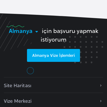
F
a
s
o
Almanya
için başvuru yapmak
Ç
istiyorum
a
d
Almanya
Vize İşlemleri
Ç
e
k
C
Site Haritası
u
m
Vize Merkezi
h
u