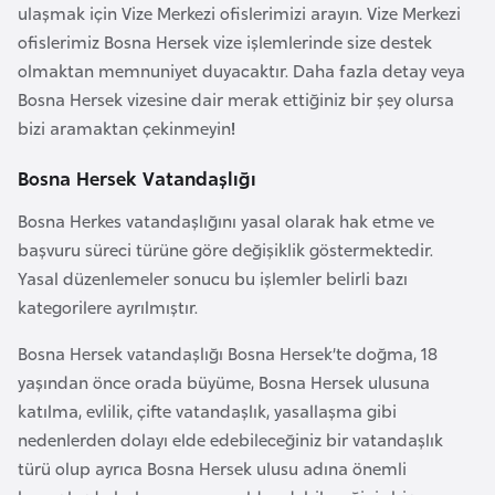
a
l
ulaşmak için Vize Merkezi ofislerimizi arayın. Vize Merkezi
e
ofislerimiz Bosna Hersek vize işlemlerinde size destek
m
olmaktan memnuniyet duyacaktır. Daha fazla detay veya
A
l
Bosna Hersek vizesine dair merak ettiğiniz bir şey olursa
z
e
bizi aramaktan çekinmeyin
!
e
r
r
i
Bosna Hersek Vatandaşlığı
b
a
Bosna Herkes vatandaşlığını yasal olarak hak etme ve
y
başvuru süreci türüne göre değişiklik göstermektedir.
c
Yasal düzenlemeler sonucu bu işlemler belirli bazı
a
kategorilere ayrılmıştır.
n
Bosna Hersek vatandaşlığı Bosna Hersek’te doğma, 18
yaşından önce orada büyüme, Bosna Hersek ulusuna
B
katılma, evlilik, çifte vatandaşlık, yasallaşma gibi
a
nedenlerden dolayı elde edebileceğiniz bir vatandaşlık
h
türü olup ayrıca Bosna Hersek ulusu adına önemli
r