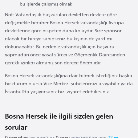
i
bu işlerde çalışmış olmak
n
Not: Vatandaşlık başvuruları devletten devlete göre
değişmekle beraber Bosna Hersek vatandaşlığı Avrupa
B
devletlerine göre nispeten daha kolaydır. Size sponsor
o
olacak bir bireye sahipseniz bu kişinin de yardımı
s
dokunacaktır. Bu nedenle vatandaşlık için başvuru
n
yapmadan önce yasal süreci ve Göçmenlik Dairesinden
a
gerekli izinleri almanız son derece önemlidir.
H
Bosna Hersek vatandaşlığına dair bilmek istediğiniz başka
e
bir durum olursa Vize Merkezi şubelerimizi arayabilir ya da
r
İstanbul’da yaşıyorsanız bizi ziyaret edebilirsiniz.
s
e
k
Bosna Hersek ile ilgili sizden gelen
sorular
B
u
0 sorudan
en popüler
0 soru
görüntüleniyor.
Tüm