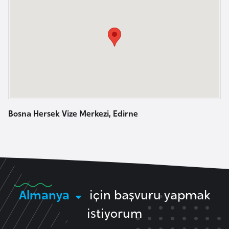
a
l
e
m
A
l
z
e
e
r
r
i
b
a
Bosna Hersek Vize Merkezi, Edirne
y
c
a
n
B
Almanya
için başvuru yapmak
a
istiyorum
h
r