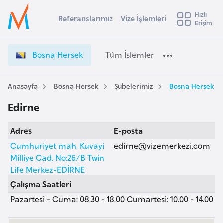
u
Hızlı
s
Referanslarımız
Vize İşlemleri
Başvuru yapmak istediğiniz ülkeyi seçin
Erişim
B
İ
Üye
t
Ülke Seçimi
o
Girişi
r
s
l
Bosna Hersek
Tüm İşlemler
a
n
l
e
a
y
H
Anasayfa
Bosna Hersek
Şubelerimiz
Bosna Hersek Vi
t
a
e
Edirne
r
i
s
A
Adres
E-posta
e
ş
v
k
Cumhuriyet mah. Kuvayi
edirne@vizemerkezi.com
u
i
V
Milliye Cad. No:26/B Twin
s
i
Life Merkez-EDİRNE
m
t
z
Çalışma Saatleri
u
e
Pazartesi - Cuma: 08.30 - 18.00 Cumartesi: 10.00 - 14.00
r
İ
y
ş