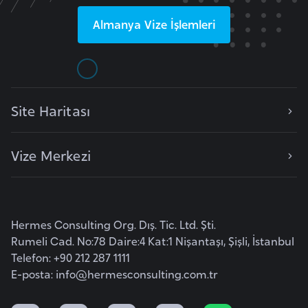
e
Almanya
Vize İşlemleri
y
n
B
a
Site Haritası
n
g
Vize Merkezi
l
a
d
e
Hermes Consulting Org. Dış. Tic. Ltd. Şti.
ş
Rumeli Cad. No:78 Daire:4 Kat:1 Nişantaşı, Şişli, İstanbul
Telefon: +90 212 287 1111
B
E-posta:
info@hermesconsulting.com.tr
e
l