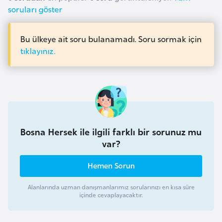
F
soruları göster
a
s
Bu ülkeye ait soru bulanamadı. Soru sormak için
o
tıklayınız.
Ç
a
d
Bosna Hersek ile ilgili farklı bir sorunuz mu
Ç
var?
e
k
Hemen Sorun
C
u
Alanlarında uzman danışmanlarımız sorularınızı en kısa süre
m
içinde cevaplayacaktır.
h
u