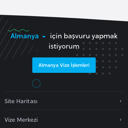
r
i
y
e
Almanya
için başvuru yapmak
t
i
istiyorum
C
Almanya
Vize İşlemleri
e
z
a
y
i
Site Haritası
r
Vize Merkezi
C