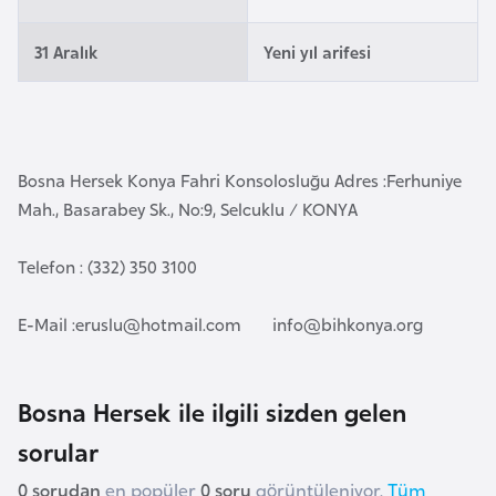
l
g
31 Aralık
Yeni yıl arifesi
a
r
i
s
Bosna Hersek Konya Fahri Konsolosluğu Adres :Ferhuniye
t
Mah., Basarabey Sk., No:9, Selcuklu / KONYA
a
n
Telefon : (332) 350 3100
B
E-Mail :
eruslu@hotmail.com
info@bihkonya.org
u
r
k
Bosna Hersek ile ilgili sizden gelen
i
sorular
n
a
0 sorudan
en popüler
0 soru
görüntüleniyor.
Tüm