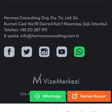
i
b
u
Hermes Consulting Org. Dış. Tic. Ltd. Şti.
t
Rumeli Cad. No:78 Daire:4 Kat:1 Nişantaşı, Şişli, İstanbul
i
Telefon: +90 212 287 1111
E-posta:
info@hermesconsulting.com.tr
Ç
i
n
D
a
n
i
Vize Merkezi © 2026 Tüm Hakları Saklıdır.
m
Whatsapp
Hemen Başvur
KVKK Metni
a
r