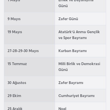
i
Günü
n
9 Mayıs
Zafer Günü
B
o
19 Mayıs
Atatürk'ü Anma Gençlik
s
ve Spor Bayramı
n
a
27-28-29-30 Mayıs
Kurban Bayramı
H
e
15 Temmuz
Milli Birlik ve Demokrasi
r
Günü
s
e
30 Ağustos
Zafer Bayramı
k
29 Ekim
Cumhuriyet Bayramı
B
u
25 Aralık
Noel