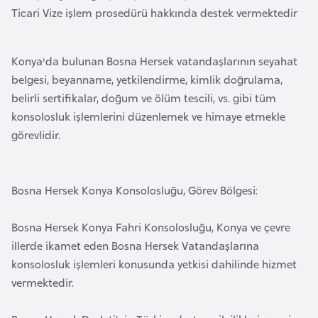
e
Ticari Vize işlem prosedürü hakkında destek vermektedir
y
n
Konya'da bulunan Bosna Hersek vatandaşlarının seyahat
belgesi, beyanname, yetkilendirme, kimlik doğrulama,
B
belirli sertifikalar, doğum ve ölüm tescili, vs. gibi tüm
a
konsolosluk işlemlerini düzenlemek ve himaye etmekle
n
görevlidir.
g
l
a
Bosna Hersek Konya Konsolosluğu, Görev Bölgesi:
d
e
Bosna Hersek Konya Fahri Konsolosluğu, Konya ve çevre
ş
illerde ikamet eden Bosna Hersek Vatandaşlarına
konsolosluk işlemleri konusunda yetkisi dahilinde hizmet
B
vermektedir.
e
l