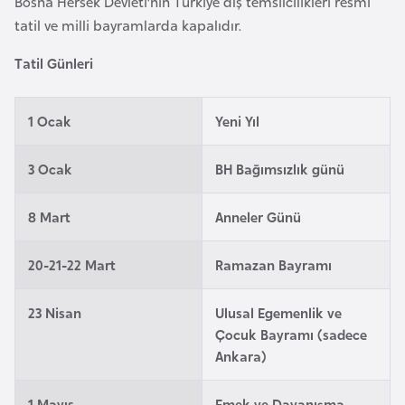
Bosna Hersek Devleti’nin Türkiye dış temsilcilikleri resmi
a
tatil ve milli bayramlarda kapalıdır.
r
Tatil Günleri
u
s
1 Ocak
Yeni Yıl
B
3 Ocak
BH Bağımsızlık günü
e
l
ç
8 Mart
Anneler Günü
i
k
20-21-22 Mart
Ramazan Bayramı
a
23 Nisan
Ulusal Egemenlik ve
Çocuk Bayramı (sadece
B
Ankara)
e
n
1 Mayıs
Emek ve Dayanışma