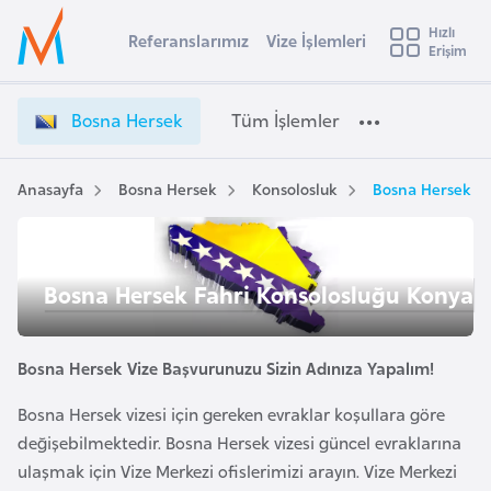
u
Hızlı
s
Referanslarımız
Vize İşlemleri
Başvuru yapmak istediğiniz ülkeyi seçin
Erişim
B
İ
Üye
t
Ülke Seçimi
o
Girişi
r
s
l
Bosna Hersek
Tüm İşlemler
a
n
l
e
a
y
H
Anasayfa
Bosna Hersek
Konsolosluk
Bosna Hersek Fa
t
a
e
r
i
s
A
Bosna Hersek Fahri Konsolosluğu Konya
e
ş
v
k
u
i
V
s
Bosna Hersek Vize Başvurunuzu Sizin Adınıza Yapalım!
i
m
t
z
Bosna Hersek vizesi için gereken evraklar koşullara göre
u
e
değişebilmektedir. Bosna Hersek vizesi güncel evraklarına
r
İ
ulaşmak için Vize Merkezi ofislerimizi arayın. Vize Merkezi
y
ş