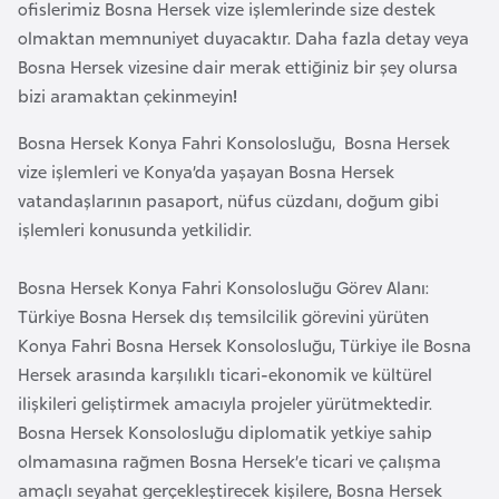
ofislerimiz Bosna Hersek vize işlemlerinde size destek
a
l
e
olmaktan memnuniyet duyacaktır. Daha fazla detay veya
m
Bosna Hersek vizesine dair merak ettiğiniz bir şey olursa
A
l
bizi aramaktan çekinmeyin
!
z
e
e
Bosna Hersek Konya Fahri Konsolosluğu, Bosna Hersek
r
r
i
vize işlemleri ve Konya’da yaşayan Bosna Hersek
b
vatandaşlarının pasaport, nüfus cüzdanı, doğum gibi
a
işlemleri konusunda yetkilidir.
y
c
Bosna Hersek Konya Fahri Konsolosluğu Görev Alanı:
a
Türkiye Bosna Hersek dış temsilcilik görevini yürüten
n
Konya Fahri Bosna Hersek Konsolosluğu, Türkiye ile Bosna
Hersek arasında karşılıklı ticari-ekonomik ve kültürel
B
ilişkileri geliştirmek amacıyla projeler yürütmektedir.
a
Bosna Hersek Konsolosluğu diplomatik yetkiye sahip
h
olmamasına rağmen Bosna Hersek’e ticari ve çalışma
r
amaçlı seyahat gerçekleştirecek kişilere, Bosna Hersek