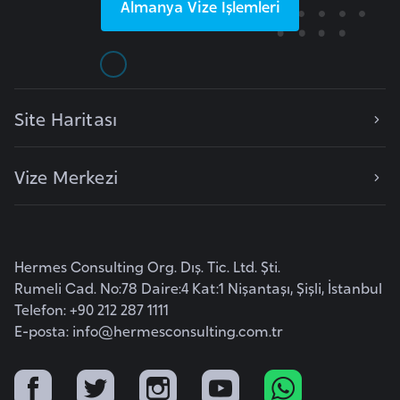
Almanya
Vize İşlemleri
k
a
D
e
Site Haritası
m
o
Vize Merkezi
k
r
a
t
Hermes Consulting Org. Dış. Tic. Ltd. Şti.
i
Rumeli Cad. No:78 Daire:4 Kat:1 Nişantaşı, Şişli, İstanbul
k
Telefon: +90 212 287 1111
K
E-posta:
info@hermesconsulting.com.tr
o
n
g