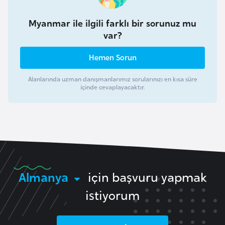
i
b
Myanmar ile ilgili farklı bir sorunuz mu
u
var?
t
i
Hemen Sorun
Alanlarında uzman danışmanlarımız sorularınızı en kısa süre
Ç
içinde cevaplayacaktır.
i
n
D
a
n
Almanya
için başvuru yapmak
i
istiyorum
m
a
r