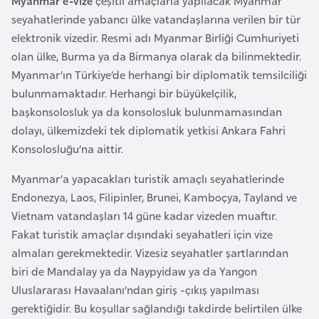
Myanmar e-vize
çeşitli amaçlarla yapılacak Myanmar
a
e
seyahatlerinde yabancı ülke vatandaşlarına verilen bir tür
r
elektronik vizedir. Resmi adı Myanmar Birliği Cumhuriyeti
i
A
olan ülke, Burma ya da Birmanya olarak da bilinmektedir.
z
Myanmar’ın Türkiye’de herhangi bir diplomatik temsilciliği
e
bulunmamaktadır. Herhangi bir büyükelçilik,
r
başkonsolosluk ya da konsolosluk bulunmamasından
b
dolayı, ülkemizdeki tek diplomatik yetkisi Ankara Fahri
a
Konsolosluğu’na aittir.
y
c
Myanmar’a yapacakları turistik amaçlı seyahatlerinde
a
Endonezya, Laos, Filipinler, Brunei, Kamboçya, Tayland ve
n
Vietnam vatandaşları 14 güne kadar vizeden muaftır.
Fakat turistik amaçlar dışındaki seyahatleri için vize
almaları gerekmektedir. Vizesiz seyahatler şartlarından
B
biri de Mandalay ya da Naypyidaw ya da Yangon
a
Uluslararası Havaalanı’ndan giriş -çıkış yapılması
h
gerektiğidir. Bu koşullar sağlandığı takdirde belirtilen ülke
r