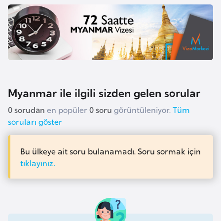
r
i
y
e
t
i
Myanmar ile ilgili sizden gelen sorular
C
0 sorudan
en popüler
0 soru
görüntüleniyor.
Tüm
e
soruları göster
z
a
Bu ülkeye ait soru bulanamadı. Soru sormak için
y
tıklayınız.
i
r
C