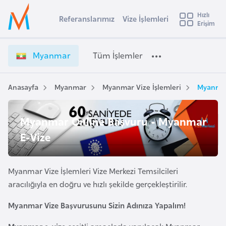
u
Hızlı
s
Referanslarımız
Vize İşlemleri
Başvuru yapmak istediğiniz ülkeyi seçin
Erişim
M
İ
Üye
t
Ülke Seçimi
y
Girişi
r
a
l
Myanmar
Tüm İşlemler
a
n
l
e
m
y
a
Anasayfa
Myanmar
Myanmar Vize İşlemleri
Myanmar
t
a
r
V
i
Myanmar Online Başvuru - Myanmar
i
A
z
ş
E-Vize
v
e
u
i
İ
s
ş
Myanmar Vize İşlemleri Vize Merkezi Temsilcileri
m
t
l
aracılığıyla en doğru ve hızlı şekilde gerçekleştirilir.
u
e
r
Myanmar Vize Başvurusunu Sizin Adınıza Yapalım!
m
y
l