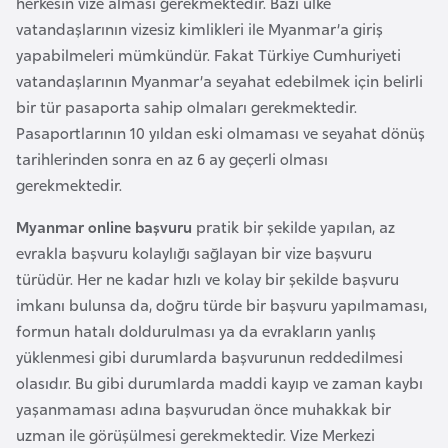
herkesin vize alması gerekmektedir. Bazı ülke
i
vatandaşlarının vizesiz kimlikleri ile Myanmar’a giriş
n
yapabilmeleri mümkündür. Fakat Türkiye Cumhuriyeti
vatandaşlarının Myanmar’a seyahat edebilmek için belirli
B
bir tür pasaporta sahip olmaları gerekmektedir.
o
Pasaportlarının 10 yıldan eski olmaması ve seyahat dönüş
s
tarihlerinden sonra en az 6 ay geçerli olması
n
gerekmektedir.
a
H
Myanmar online başvuru
pratik bir şekilde yapılan, az
e
evrakla başvuru kolaylığı sağlayan bir vize başvuru
r
türüdür. Her ne kadar hızlı ve kolay bir şekilde başvuru
s
imkanı bulunsa da, doğru türde bir başvuru yapılmaması,
e
formun hatalı doldurulması ya da evrakların yanlış
k
yüklenmesi gibi durumlarda başvurunun reddedilmesi
olasıdır. Bu gibi durumlarda maddi kayıp ve zaman kaybı
yaşanmaması adına başvurudan önce muhakkak bir
B
uzman ile görüşülmesi gerekmektedir. Vize Merkezi
u