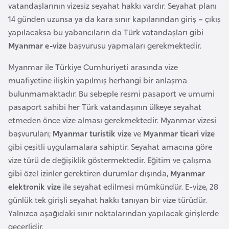
vatandaşlarının vizesiz seyahat hakkı vardır. Seyahat planı
e
14 günden uzunsa ya da kara sınır kapılarından giriş – çıkış
y
yapılacaksa bu yabancıların da Türk vatandaşları gibi
n
Myanmar e-vize
başvurusu yapmaları gerekmektedir.
B
Myanmar ile Türkiye Cumhuriyeti arasında vize
a
muafiyetine ilişkin yapılmış herhangi bir anlaşma
n
bulunmamaktadır. Bu sebeple resmi pasaport ve umumi
g
pasaport sahibi her Türk vatandaşının ülkeye seyahat
l
etmeden önce vize alması gerekmektedir. Myanmar vizesi
a
başvuruları;
Myanmar
turistik vize
ve
Myanmar ticari vize
d
gibi çeşitli uygulamalara sahiptir. Seyahat amacına göre
e
vize türü de değişiklik göstermektedir. Eğitim ve çalışma
ş
gibi özel izinler gerektiren durumlar dışında,
Myanmar
elektronik vize
ile seyahat edilmesi mümkündür. E-vize, 28
günlük tek girişli seyahat hakkı tanıyan bir vize türüdür.
B
Yalnızca aşağıdaki sınır noktalarından yapılacak girişlerde
e
geçerlidir.
l