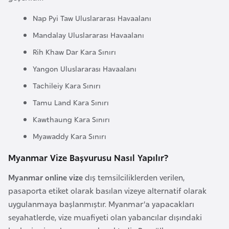
a
Nap Pyi Taw Uluslararası Havaalanı
r
Mandalay Uluslararası Havaalanı
u
s
Rih Khaw Dar Kara Sınırı
Yangon Uluslararası Havaalanı
B
Tachileiy Kara Sınırı
e
Tamu Land Kara Sınırı
l
Kawthaung Kara Sınırı
ç
i
Myawaddy Kara Sınırı
k
Myanmar Vize Başvurusu Nasıl Yapılır?
a
Myanmar online vize
dış temsilciliklerden verilen,
pasaporta etiket olarak basılan vizeye alternatif olarak
B
uygulanmaya başlanmıştır. Myanmar’a yapacakları
e
seyahatlerde, vize muafiyeti olan yabancılar dışındaki
n