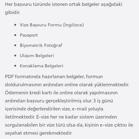
Her başvuru türünde istenen ortak belgeler aşağıdaki
F
gibidir.
a
s
Vize Başvuru Formu (İngilizce)
o
Pasaport
Biyometrik Fotoğraf
Ç
a
Ulaşım Belgeleri
d
Konaklama Belgeleri
PDF formatında hazırlanan belgeler, formun
Ç
doldurulmasının ardından online olarak yüklenmektedir.
e
Ödemenin kredi kartı ile online olarak yapılmasının
k
ardından başvuru gerçekleştirilmiş olur. 3 iş günü
C
içerisinde değerlendirilen vize, e-mail yoluyla
u
iletilmektedir. E-vize her ne kadar sistem üzerinden
m
sorgulanabilen bir vize türü olsa da, kişinin e-vize çıktısı ile
h
seyahat etmesi gerekmektedir.
u