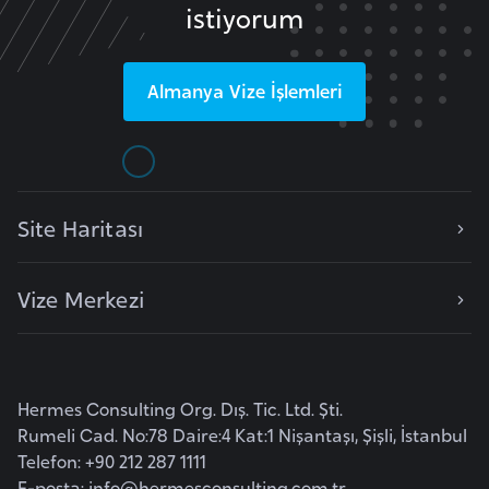
istiyorum
e
y
n
Almanya
Vize İşlemleri
B
a
n
g
Site Haritası
l
a
Vize Merkezi
d
e
ş
Hermes Consulting Org. Dış. Tic. Ltd. Şti.
B
Rumeli Cad. No:78 Daire:4 Kat:1 Nişantaşı, Şişli, İstanbul
e
Telefon: +90 212 287 1111
l
E-posta:
info@hermesconsulting.com.tr