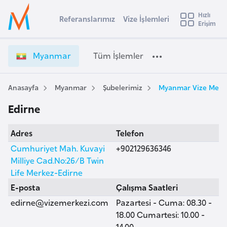
u
Hızlı
s
Referanslarımız
Vize İşlemleri
Başvuru yapmak istediğiniz ülkeyi seçin
Erişim
M
İ
Üye
t
Ülke Seçimi
y
Girişi
r
a
l
Myanmar
Tüm İşlemler
a
n
l
e
m
y
a
Anasayfa
Myanmar
Şubelerimiz
Myanmar Vize Merke
t
a
r
Edirne
V
i
i
A
Adres
Telefon
z
ş
v
e
Cumhuriyet Mah. Kuvayi
+902129636346
u
i
İ
Milliye Cad.No:26/B Twin
s
ş
Life Merkez-Edirne
m
t
l
E-posta
Çalışma Saatleri
u
e
edirne@vizemerkezi.com
Pazartesi - Cuma: 08.30 -
r
m
18.00 Cumartesi: 10.00 -
y
l
14.00