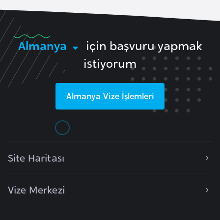
e
y
n
Almanya
için başvuru yapmak
istiyorum
B
a
n
Almanya
Vize İşlemleri
g
l
a
d
e
Site Haritası
ş
Vize Merkezi
B
e
l