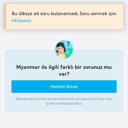
a
e
r
Bu ülkeye ait soru bulanamadı. Soru sormak için
i
A
tıklayınız.
z
e
r
b
a
y
Myanmar ile ilgili farklı bir sorunuz mu
c
var?
a
n
Hemen Sorun
Alanlarında uzman danışmanlarımız sorularınızı en kısa süre
B
içinde cevaplayacaktır.
a
h
r