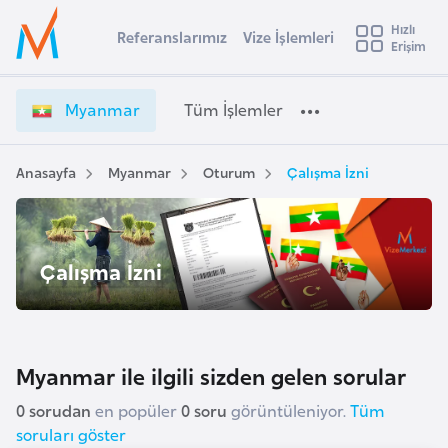
u
Hızlı
s
Referanslarımız
Vize İşlemleri
Başvuru yapmak istediğiniz ülkeyi seçin
Erişim
M
İ
Üye
t
Ülke Seçimi
y
Girişi
r
a
l
Myanmar
Tüm İşlemler
a
n
l
e
m
y
a
Anasayfa
Myanmar
Oturum
Çalışma İzni
t
a
r
V
i
i
A
z
ş
Çalışma İzni
v
e
u
i
İ
s
ş
m
t
l
Myanmar ile ilgili sizden gelen sorular
u
e
r
m
0 sorudan
en popüler
0 soru
görüntüleniyor.
Tüm
y
l
soruları göster