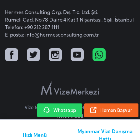
a
Hermes Consulting Org. Dış. Tic. Ltd. Şti.
r
Rumeli Cad. No:78 Daire:4 Kat:1 Nişantaşı, Şişli, İstanbul
u
Telefon: +90 212 287 1111
s
E-posta:
info@hermesconsulting.com.tr
B
e
l
ç
i
k
a
Vize Merkezi © 2026 Tüm Hakları Saklıdır.
Whatsapp
Hemen Başvur
KVKK Metni
B
e
Myanmar Vize Danışma
n
Hızlı Menü
Hattı