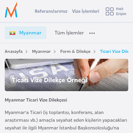
u
Hızlı
s
Referanslarımız
Vize İşlemleri
Başvuru yapmak istediğiniz ülkeyi seçin
Erişim
M
İ
Üye
t
Ülke Seçimi
y
Girişi
r
a
l
Myanmar
Tüm İşlemler
a
n
l
e
m
y
a
Anasayfa
Myanmar
Form & Dilekçe
Ticari Vize Dile
t
a
r
V
i
i
A
Ticari Vize Dilekçe Örneği
z
ş
v
e
u
i
İ
s
Myanmar Ticari Vize Dilekçesi
ş
m
t
l
Myanmar'a Ticari (iş toplantısı, konferans, alan
u
e
araştırması vb.) amaçla seyahat eden kişilerin yapacakları
r
m
seyahat ile ilgili Myanmar İstanbul Başkonsolosluğu’na
y
l