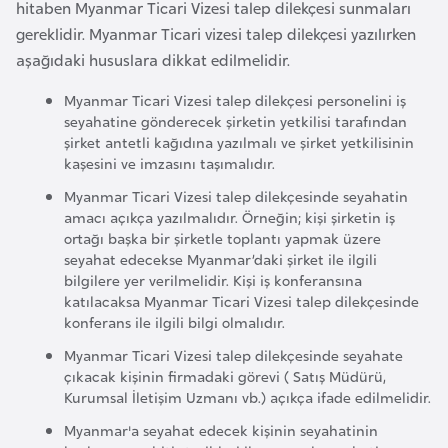
hitaben Myanmar Ticari Vizesi talep dilekçesi sunmaları
a
e
r
gereklidir. Myanmar Ticari vizesi talep dilekçesi yazılırken
i
aşağıdaki hususlara dikkat edilmelidir.
A
z
Myanmar Ticari Vizesi talep dilekçesi personelini iş
e
seyahatine gönderecek şirketin yetkilisi tarafından
şirket antetli kağıdına yazılmalı ve şirket yetkilisinin
r
kaşesini ve imzasını taşımalıdır.
b
Myanmar Ticari Vizesi talep dilekçesinde seyahatin
a
amacı açıkça yazılmalıdır. Örneğin; kişi şirketin iş
y
ortağı başka bir şirketle toplantı yapmak üzere
c
seyahat edecekse Myanmar’daki şirket ile ilgili
a
bilgilere yer verilmelidir. Kişi iş konferansına
n
katılacaksa Myanmar Ticari Vizesi talep dilekçesinde
konferans ile ilgili bilgi olmalıdır.
Myanmar Ticari Vizesi talep dilekçesinde seyahate
B
çıkacak kişinin firmadaki görevi ( Satış Müdürü,
a
Kurumsal İletişim Uzmanı vb.) açıkça ifade edilmelidir.
h
Myanmar'a seyahat edecek kişinin seyahatinin
r