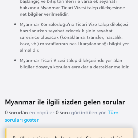
başlangıç ve bitiş tarihleri ile varsa ek seyahati
e
hakkında Myanmar Ticari Vizesi talep dilekçesinde
y
net bilgiler verilmelidir.
n
Myanmar Konsolosluğu’na Ticari Vize talep dilekçesi
hazırlanırken seyahat edecek kişinin seyahat
süresince oluşacak (konaklama, transfer, hastalık,
B
kaza, vb.) masraflarının nasıl karşılanacağı bilgisi yer
a
almalıdır.
n
Myanmar Ticari Vizesi talep dilekçesinde yer alan
g
bilgiler dosyaya konulan evraklarla desteklenmelidir.
l
a
d
e
Myanmar ile ilgili sizden gelen sorular
ş
0 sorudan
en popüler
0 soru
görüntüleniyor.
Tüm
soruları göster
B
e
l
Bu ülkeye ait soru bulanamadı. Soru sormak için