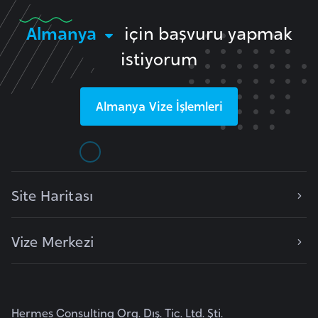
i
n
Almanya
için başvuru yapmak
istiyorum
B
o
s
Almanya
Vize İşlemleri
n
a
H
e
Site Haritası
r
s
e
Vize Merkezi
k
B
u
Hermes Consulting Org. Dış. Tic. Ltd. Şti.