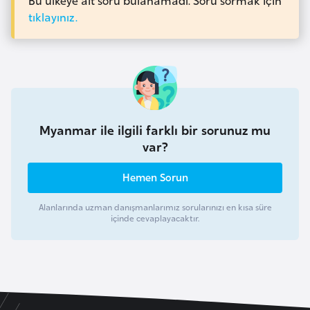
tıklayınız.
a
r
u
s
B
Myanmar ile ilgili farklı bir sorunuz mu
e
var?
l
ç
Hemen Sorun
i
k
Alanlarında uzman danışmanlarımız sorularınızı en kısa süre
a
içinde cevaplayacaktır.
B
e
n