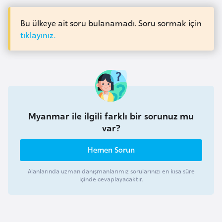
a
e
r
Bu ülkeye ait soru bulanamadı. Soru sormak için
i
A
tıklayınız.
z
e
r
b
a
y
Myanmar ile ilgili farklı bir sorunuz mu
c
var?
a
n
Hemen Sorun
Alanlarında uzman danışmanlarımız sorularınızı en kısa süre
B
içinde cevaplayacaktır.
a
h
r