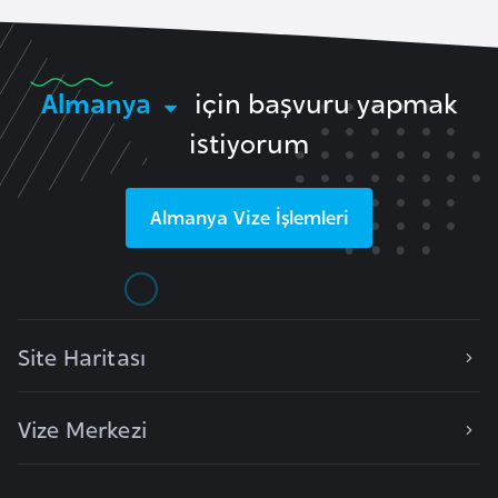
e
y
n
Almanya
için başvuru yapmak
istiyorum
B
a
n
Almanya
Vize İşlemleri
g
l
a
d
e
Site Haritası
ş
Vize Merkezi
B
e
l