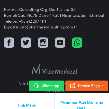
a
Hermes Consulting Org. Dış. Tic. Ltd. Şti.
r
Rumeli Cad. No:78 Daire:4 Kat:1 Nişantaşı, Şişli, İstanbul
u
Telefon: +90 212 287 1111
s
E-posta:
info@hermesconsulting.com.tr
B
e
l
ç
i
k
a
Vize Merkezi © 2026 Tüm Hakları Saklıdır.
Whatsapp
Hemen Başvur
KVKK Metni
B
e
Myanmar Vize Danışma
n
Hızlı Menü
Hattı