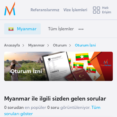
u
Hızlı
s
Referanslarımız
Vize İşlemleri
Başvuru yapmak istediğiniz ülkeyi seçin
Erişim
M
İ
Üye
t
Ülke Seçimi
y
Girişi
r
a
l
Myanmar
Tüm İşlemler
a
n
l
e
m
y
a
Anasayfa
Myanmar
Oturum
Oturum İzni
t
a
r
V
i
i
A
z
ş
Oturum İzni
v
e
u
i
İ
s
ş
m
t
l
Myanmar ile ilgili sizden gelen sorular
u
e
r
m
0 sorudan
en popüler
0 soru
görüntüleniyor.
Tüm
y
l
soruları göster