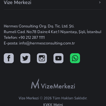
Vize Merkezi
e
y
n
Hermes Consulting Org. Dış. Tic. Ltd. Şti.
B
Rumeli Cad. No:78 Daire:4 Kat:1 Nişantaşı, Şişli, İstanbul
a
Telefon: +90 212 287 1111
n
E-posta:
info@hermesconsulting.com.tr
g
l
a
d
e
ş
B
Vize Merkezi © 2026 Tüm Hakları Saklıdır.
e
KVKK Metni
l