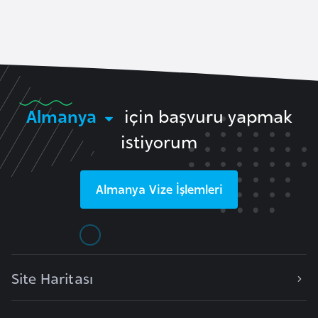
a
e
r
i
A
z
e
r
Almanya
için başvuru yapmak
b
istiyorum
a
y
c
Almanya
Vize İşlemleri
a
n
B
a
Site Haritası
h
r