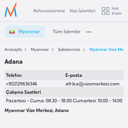
u
Hızlı
s
Referanslarımız
Vize İşlemleri
Başvuru yapmak istediğiniz ülkeyi seçin
Erişim
M
İ
Üye
t
Ülke Seçimi
y
Girişi
r
a
l
Myanmar
Tüm İşlemler
a
n
l
e
m
y
a
Anasayfa
Myanmar
Şubelerimiz
Myanmar Vize Merke
t
a
r
Adana
V
i
i
A
Telefon
E-posta
z
ş
v
e
+902129636346
afrika@vizemerkezi.com
u
i
İ
Çalışma Saatleri
s
ş
Pazartesi - Cuma: 08.30 - 18.00 Cumartesi: 10.00 - 14.00
m
t
l
u
e
Myanmar Vize Merkezi, Adana
r
m
y
l