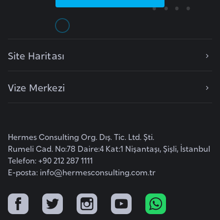
e
y
n
Site Haritası
B
a
Vize Merkezi
n
g
l
a
Hermes Consulting Org. Dış. Tic. Ltd. Şti.
d
Rumeli Cad. No:78 Daire:4 Kat:1 Nişantaşı, Şişli, İstanbul
e
Telefon: +90 212 287 1111
ş
E-posta:
info@hermesconsulting.com.tr
B
e
l