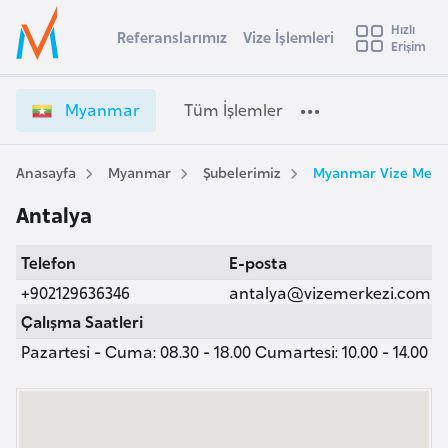
u
Hızlı
s
Referanslarımız
Vize İşlemleri
Başvuru yapmak istediğiniz ülkeyi seçin
Erişim
M
İ
Üye
t
Ülke Seçimi
y
Girişi
r
a
l
Myanmar
Tüm İşlemler
a
n
l
e
m
y
a
Anasayfa
Myanmar
Şubelerimiz
Myanmar Vize Merke
t
a
r
Antalya
V
i
i
A
Telefon
E-posta
z
ş
v
e
+902129636346
antalya@vizemerkezi.com
u
i
İ
Çalışma Saatleri
s
ş
Pazartesi - Cuma: 08.30 - 18.00 Cumartesi: 10.00 - 14.00
m
t
l
u
e
r
m
y
l