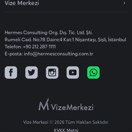
Vize Merkezi
e
y
n
Hermes Consulting Org. Dış. Tic. Ltd. Şti.
B
Rumeli Cad. No:78 Daire:4 Kat:1 Nişantaşı, Şişli, İstanbul
a
Telefon: +90 212 287 1111
n
E-posta:
info@hermesconsulting.com.tr
g
l
a
d
e
ş
B
Vize Merkezi © 2026 Tüm Hakları Saklıdır.
e
KVKK Metni
l