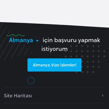
a
e
r
i
A
z
e
r
Almanya
için başvuru yapmak
b
istiyorum
a
y
c
Almanya
Vize İşlemleri
a
n
B
a
Site Haritası
h
r