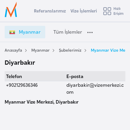
u
Hızlı
s
Referanslarımız
Vize İşlemleri
Başvuru yapmak istediğiniz ülkeyi seçin
Erişim
M
İ
Üye
t
Ülke Seçimi
y
Girişi
r
a
l
Myanmar
Tüm İşlemler
a
n
l
e
m
y
a
Anasayfa
Myanmar
Şubelerimiz
Myanmar Vize Merke
t
a
r
Diyarbakır
V
i
i
A
Telefon
E-posta
z
ş
v
e
+902129636346
diyarbakir@vizemerkezi.c
u
i
İ
om
s
ş
Myanmar Vize Merkezi, Diyarbakır
m
t
l
u
e
r
m
y
l