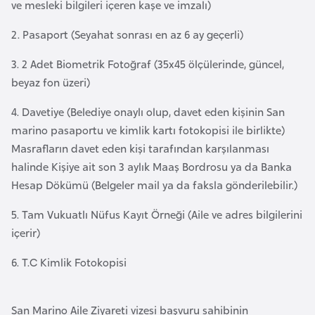
ve mesleki bilgileri içeren kaşe ve imzalı)
a
m
l
2. Pasaport (Seyahat sonrası en az 6 ay geçerli)
e
A
r
3. 2 Adet Biometrik Fotoğraf (35x45 ölçülerinde, güncel,
z
i
beyaz fon üzeri)
e
r
4. Davetiye (Belediye onaylı olup, davet eden kişinin San
b
marino pasaportu ve kimlik kartı fotokopisi ile birlikte)
a
Masrafların davet eden kişi tarafından karşılanması
y
halinde Kişiye ait son 3 aylık Maaş Bordrosu ya da Banka
c
Hesap Dökümü (Belgeler mail ya da faksla gönderilebilir.)
a
n
5. Tam Vukuatlı Nüfus Kayıt Örneği (Aile ve adres bilgilerini
içerir)
B
6. T.C Kimlik Fotokopisi
a
h
r
San Marino Aile Ziyareti vizesi başvuru sahibinin