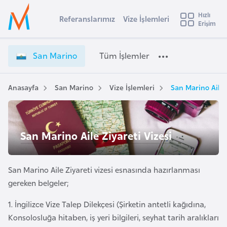
u
Hızlı
s
Referanslarımız
Vize İşlemleri
Başvuru yapmak istediğiniz ülkeyi seçin
Erişim
S
İ
Üye
t
Ülke Seçimi
a
Girişi
r
n
l
San Marino
Tüm İşlemler
a
M
l
e
a
y
r
Anasayfa
San Marino
Vize İşlemleri
San Marino Aile Z
t
a
i
n
i
o
A
San Marino Aile Ziyareti Vizesi
V
ş
v
i
u
i
z
s
San Marino Aile Ziyareti vizesi esnasında hazırlanması
e
m
t
İ
gereken belgeler;
u
ş
1. İngilizce Vize Talep Dilekçesi (Şirketin antetli kağıdına,
r
l
Konsolosluğa hitaben, iş yeri bilgileri, seyhat tarih aralıkları
y
e