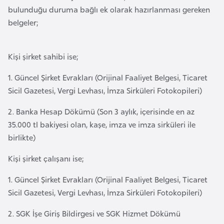
e
bulunduğu duruma bağlı ek olarak hazırlanması gereken
y
belgeler;
n
Kişi şirket sahibi ise;
B
a
1. Güncel Şirket Evrakları (Orijinal Faaliyet Belgesi, Ticaret
n
Sicil Gazetesi, Vergi Levhası, İmza Sirküleri Fotokopileri)
g
2. Banka Hesap Dökümü (Son 3 aylık, içerisinde en az
l
35.000 tl bakiyesi olan, kaşe, imza ve imza sirküleri ile
a
birlikte)
d
e
Kişi şirket çalışanı ise;
ş
1. Güncel Şirket Evrakları (Orijinal Faaliyet Belgesi, Ticaret
Sicil Gazetesi, Vergi Levhası, İmza Sirküleri Fotokopileri)
B
e
2. SGK İşe Giriş Bildirgesi ve SGK Hizmet Dökümü
l