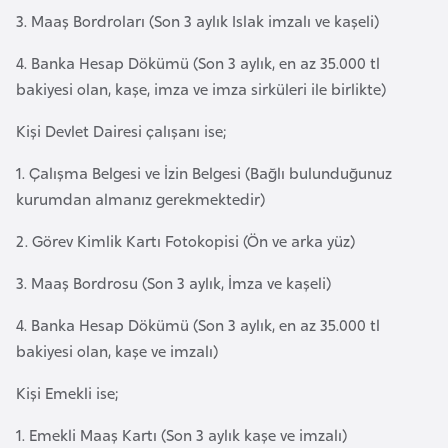
3. Maaş Bordroları (Son 3 aylık Islak imzalı ve kaşeli)
a
r
4. Banka Hesap Dökümü (Son 3 aylık, en az 35.000 tl
u
bakiyesi olan, kaşe, imza ve imza sirküleri ile birlikte)
s
Kişi Devlet Dairesi çalışanı ise;
B
1. Çalışma Belgesi ve İzin Belgesi (Bağlı bulunduğunuz
e
kurumdan almanız gerekmektedir)
l
ç
2. Görev Kimlik Kartı Fotokopisi (Ön ve arka yüz)
i
3. Maaş Bordrosu (Son 3 aylık, İmza ve kaşeli)
k
a
4. Banka Hesap Dökümü (Son 3 aylık, en az 35.000 tl
bakiyesi olan, kaşe ve imzalı)
B
Kişi Emekli ise;
e
n
1. Emekli Maaş Kartı (Son 3 aylık kaşe ve imzalı)