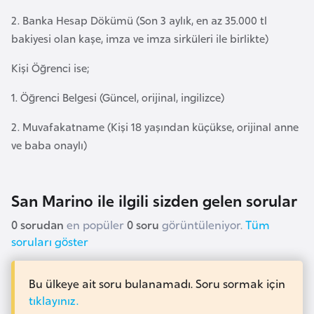
i
2. Banka Hesap Dökümü (Son 3 aylık, en az 35.000 tl
n
bakiyesi olan kaşe, imza ve imza sirküleri ile birlikte)
B
Kişi Öğrenci ise;
o
1. Öğrenci Belgesi (Güncel, orijinal, ingilizce)
s
n
2. Muvafakatname (Kişi 18 yaşından küçükse, orijinal anne
a
ve baba onaylı)
H
e
r
San Marino ile ilgili sizden gelen sorular
s
0 sorudan
en popüler
0 soru
görüntüleniyor.
Tüm
e
soruları göster
k
Bu ülkeye ait soru bulanamadı. Soru sormak için
B
tıklayınız.
u