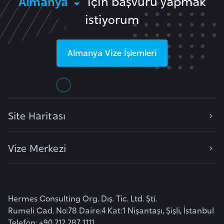
Almanya
için başvuru yapmak
F
istiyorum
a
s
o
Almanya
Vize İşlemleri
Ç
a
d
Site Haritası
Ç
e
Vize Merkezi
k
C
u
m
Hermes Consulting Org. Dış. Tic. Ltd. Şti.
h
Rumeli Cad. No:78 Daire:4 Kat:1 Nişantaşı, Şişli, İstanbul
Telefon: +90 212 287 1111
u