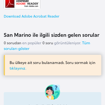
e
y
n
Download Adobe Acrobat Reader
B
San Marino ile ilgili sizden gelen sorular
a
n
0 sorudan
en popüler
0 soru
görüntüleniyor.
Tüm
g
soruları göster
l
a
Bu ülkeye ait soru bulanamadı. Soru sormak için
d
tıklayınız.
e
ş
B
e
l