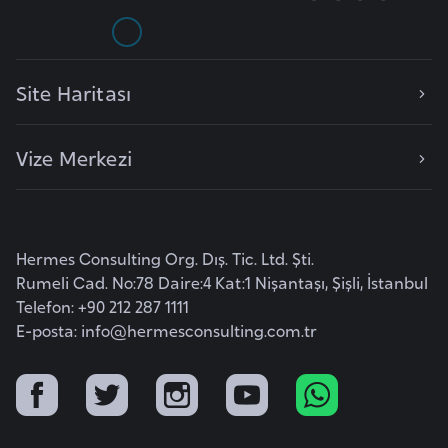
i
n
Site Haritası
B
o
s
Vize Merkezi
n
a
H
e
Hermes Consulting Org. Dış. Tic. Ltd. Şti.
r
Rumeli Cad. No:78 Daire:4 Kat:1 Nişantaşı, Şişli, İstanbul
s
Telefon: +90 212 287 1111
e
E-posta:
info@hermesconsulting.com.tr
k
B
u