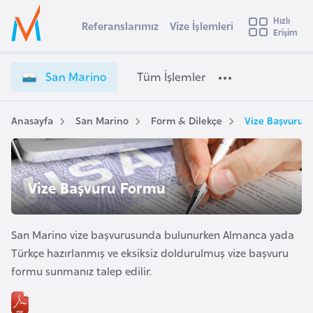
u
Hızlı
s
Referanslarımız
Vize İşlemleri
Başvuru yapmak istediğiniz ülkeyi seçin
Erişim
S
İ
Üye
t
Ülke Seçimi
a
Girişi
r
n
l
San Marino
Tüm İşlemler
a
M
l
e
a
y
r
Anasayfa
San Marino
Form & Dilekçe
Vize Başvuru 
t
a
i
n
i
o
A
Vize Başvuru Formu
V
ş
v
i
u
i
z
s
San Marino vize başvurusunda bulunurken Almanca yada
e
m
t
İ
Türkçe hazırlanmış ve eksiksiz doldurulmuş vize başvuru
u
ş
formu sunmanız talep edilir.
r
l
y
e