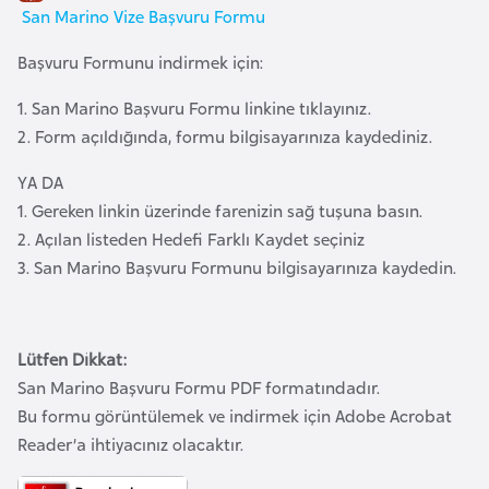
a
m
San Marino Vize Başvuru Formu
l
e
Başvuru Formunu indirmek için:
A
r
z
1.
San Marino
Başvuru Formu linkine tıklayınız.
i
e
2. Form açıldığında, formu bilgisayarınıza kaydediniz.
r
YA DA
b
1. Gereken linkin üzerinde farenizin sağ tuşuna basın.
a
2. Açılan listeden Hedefi Farklı Kaydet seçiniz
y
3.
San Marino
Başvuru Formunu bilgisayarınıza kaydedin.
c
a
n
Lütfen Dikkat:
San Marino
Başvuru Formu PDF formatındadır.
B
Bu formu görüntülemek ve indirmek için Adobe Acrobat
a
Reader’a ihtiyacınız olacaktır.
h
r