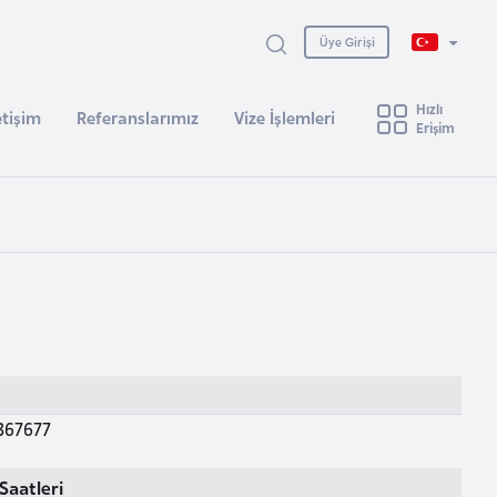
Üye Girişi
Hızlı
etişim
Referanslarımız
Vize İşlemleri
Erişim
367677
Saatleri