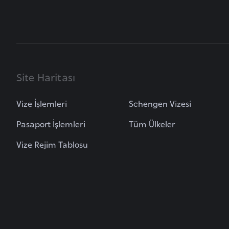
B
u
l
g
Site Haritası
a
r
Vize İşlemleri
Schengen Vizesi
i
s
Pasaport İşlemleri
Tüm Ülkeler
t
Vize Rejim Tablosu
a
n
B
u
r
k