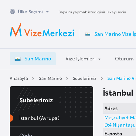
Ülke Seçimi
A
Başvuru yapmak istediğiniz ülkeyi seçin
v
u
San Marino Vize İş
s
t
r
San Marino
Vize İşlemleri
Oturum
a
l
y
Anasayfa
San Marino
Şubelerimiz
San Marino Vi
a
İstanbul
Şubelerimiz
A
Adres
v
Meşrutiyet Ma
u
İstanbul (Avrupa)
D:4 Nişantaşı,
s
E-posta
t
Çorlu