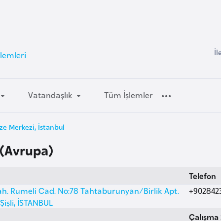
İl
lemleri
Vatandaşlık
Tüm İşlemler
ze Merkezi, İstanbul
 (Avrupa)
Telefon
h. Rumeli Cad. No:78 Tahtaburunyan/Birlik Apt.
+902842
 Şişli, İSTANBUL
Çalışma 