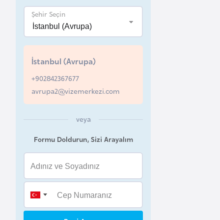
Şehir Seçin
B
e
l
a
İstanbul (Avrupa)
r
+902842367677
u
avrupa2@vizemerkezi.com
s
veya
B
e
Formu Doldurun, Sizi Arayalım
l
ç
i
k
a