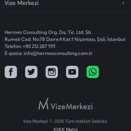
Vize Merkezi
e
y
n
Hermes Consulting Org. Dış. Tic. Ltd. Şti.
B
Rumeli Cad. No:78 Daire:4 Kat:1 Nişantaşı, Şişli, İstanbul
a
Telefon: +90 212 287 1111
n
E-posta:
info@hermesconsulting.com.tr
g
l
a
d
e
ş
B
Vize Merkezi © 2026 Tüm Hakları Saklıdır.
e
KVKK Metni
l