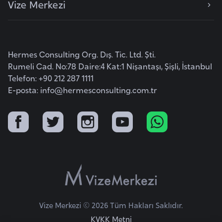
Vize Merkezi
e
y
n
Hermes Consulting Org. Dış. Tic. Ltd. Şti.
B
Rumeli Cad. No:78 Daire:4 Kat:1 Nişantaşı, Şişli, İstanbul
a
Telefon: +90 212 287 1111
n
E-posta:
info@hermesconsulting.com.tr
g
l
a
d
e
ş
B
Vize Merkezi © 2026 Tüm Hakları Saklıdır.
e
KVKK Metni
l