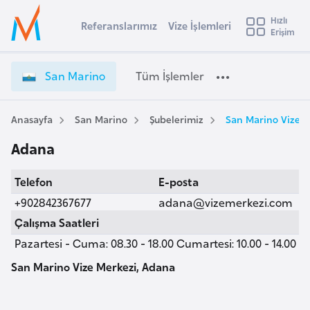
u
Hızlı
s
Referanslarımız
Vize İşlemleri
Başvuru yapmak istediğiniz ülkeyi seçin
Erişim
S
İ
Üye
t
Ülke Seçimi
a
Girişi
r
n
l
San Marino
Tüm İşlemler
a
M
l
e
a
y
r
Anasayfa
San Marino
Şubelerimiz
San Marino Vize M
t
a
i
Adana
n
i
o
A
Telefon
E-posta
V
ş
v
i
+902842367677
adana@vizemerkezi.com
u
i
z
Çalışma Saatleri
s
e
Pazartesi - Cuma: 08.30 - 18.00 Cumartesi: 10.00 - 14.00
m
t
İ
u
ş
San Marino Vize Merkezi, Adana
r
l
y
e