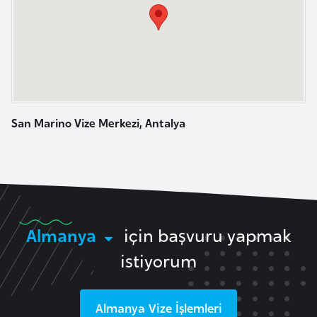
a
m
l
e
A
r
z
i
e
r
b
San Marino Vize Merkezi, Antalya
a
y
c
a
n
Almanya
için başvuru yapmak
B
istiyorum
a
h
Almanya
Vize İşlemleri
r