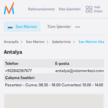
u
Hızlı
s
Referanslarımız
Vize İşlemleri
Başvuru yapmak istediğiniz ülkeyi seçin
Erişim
S
İ
Üye
t
Ülke Seçimi
a
Girişi
r
n
l
San Marino
Tüm İşlemler
a
M
l
e
a
y
r
Anasayfa
San Marino
Şubelerimiz
San Marino Vize M
t
a
i
Antalya
n
i
o
A
Telefon
E-posta
V
ş
v
i
+902842367677
antalya@vizemerkezi.com
u
i
z
Çalışma Saatleri
s
e
Pazartesi - Cuma: 08.30 - 18.00 Cumartesi: 10.00 - 14.00
m
t
İ
u
ş
r
l
y
e