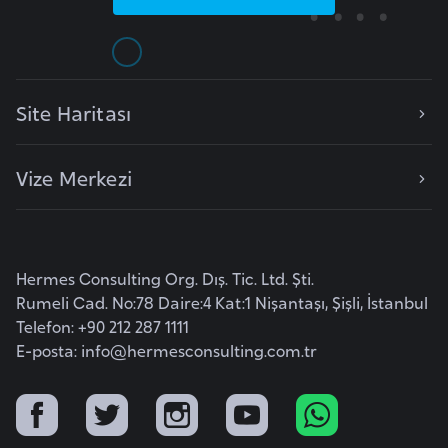
e
y
n
Site Haritası
B
a
Vize Merkezi
n
g
l
a
Hermes Consulting Org. Dış. Tic. Ltd. Şti.
d
Rumeli Cad. No:78 Daire:4 Kat:1 Nişantaşı, Şişli, İstanbul
e
Telefon: +90 212 287 1111
ş
E-posta:
info@hermesconsulting.com.tr
B
e
l