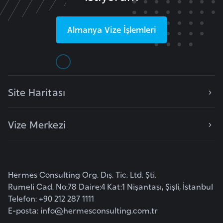
e
y
Almanya
Vize İşlemleri
n
B
a
n
Site Haritası
g
l
Vize Merkezi
a
d
e
ş
Hermes Consulting Org. Dış. Tic. Ltd. Şti.
Rumeli Cad. No:78 Daire:4 Kat:1 Nişantaşı, Şişli, İstanbul
B
Telefon: +90 212 287 1111
e
E-posta:
info@hermesconsulting.com.tr
l