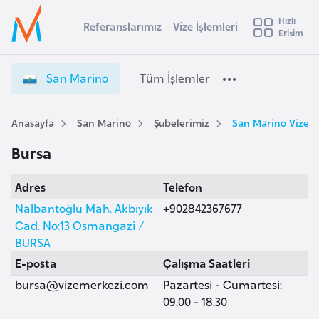
u
Hızlı
s
Referanslarımız
Vize İşlemleri
Başvuru yapmak istediğiniz ülkeyi seçin
Erişim
S
İ
Üye
t
Ülke Seçimi
a
Girişi
r
n
l
San Marino
Tüm İşlemler
a
M
l
e
a
y
r
Anasayfa
San Marino
Şubelerimiz
San Marino Vize M
t
a
i
Bursa
n
i
o
A
Adres
Telefon
V
ş
v
i
Nalbantoğlu Mah. Akbıyık
+902842367677
u
i
z
Cad. No:13 Osmangazi /
s
e
BURSA
m
t
İ
E-posta
Çalışma Saatleri
u
ş
bursa@vizemerkezi.com
Pazartesi - Cumartesi:
r
l
09.00 - 18.30
y
e