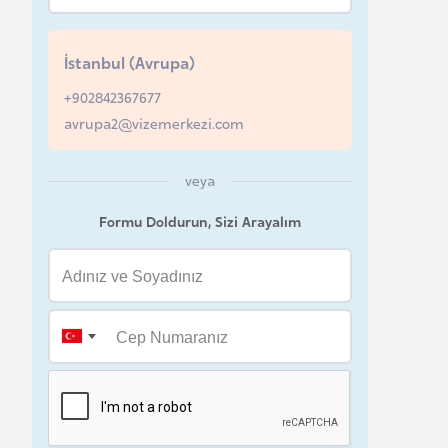
u
r
İstanbul (Avrupa)
y
a
+902842367677
avrupa2@vizemerkezi.com
A
z
veya
e
Formu Doldurun, Sizi Arayalım
r
b
a
y
c
a
n
B