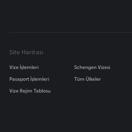
B
e
l
a
r
u
Site Haritası
s
Vize İşlemleri
Schengen Vizesi
B
Pasaport İşlemleri
Tüm Ülkeler
e
l
Vize Rejim Tablosu
ç
i
k
a