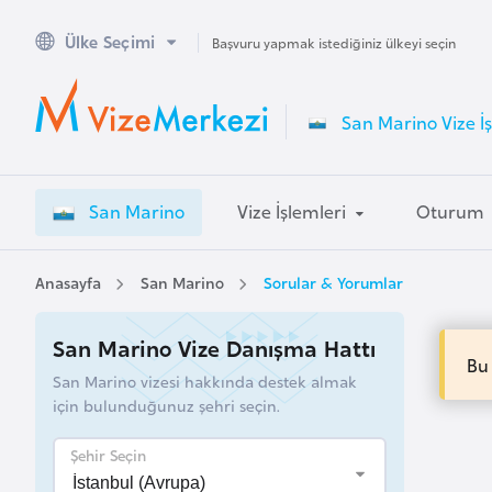
Ülke Seçimi
A
Başvuru yapmak istediğiniz ülkeyi seçin
v
u
San Marino Vize İş
s
t
r
San Marino
Vize İşlemleri
Oturum
a
l
y
Anasayfa
San Marino
Sorular & Yorumlar
a
San Marino Vize Danışma Hattı
Bu
A
San Marino vizesi hakkında destek almak
v
için bulunduğunuz şehri seçin.
u
s
Şehir Seçin
t